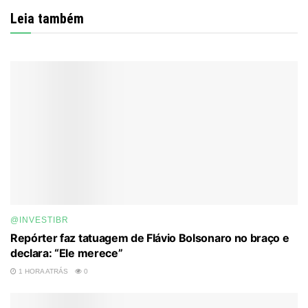
Roger
Leia também
23 MINUTOS ATRÁS
0
@INVESTIBR
Repórter faz tatuagem de Flávio Bolsonaro no braço e
declara: “Ele merece”
1 HORA ATRÁS
0