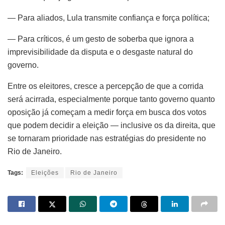
— Para aliados, Lula transmite confiança e força política;
— Para críticos, é um gesto de soberba que ignora a
imprevisibilidade da disputa e o desgaste natural do
governo.
Entre os eleitores, cresce a percepção de que a corrida
será acirrada, especialmente porque tanto governo quanto
oposição já começam a medir força em busca dos votos
que podem decidir a eleição — inclusive os da direita, que
@INVESTIBR
se tornaram prioridade nas estratégias do presidente no
“Eu não entendo uma coisa: Bolsonaro é o
Rio de Janeiro.
responsável por 470 mil mortes no Brasil.
Quem é o responsável pelas mortes na Índia,
Tags:
Eleições
Rio de Janeiro
China, Reino Unido, Itália, Alemanha,
Espanha, Chile, Argentina, Rússia etc.? Tem
genocida lá ou somente aqui? Lá quem mata
é o vírus e aqui é Bolsonaro. É isso?”, diz