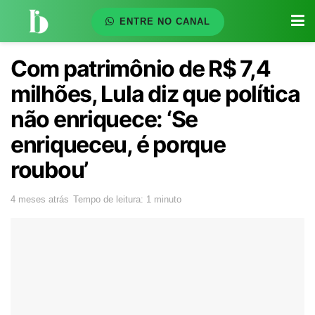
ENTRE NO CANAL
Com patrimônio de R$ 7,4
milhões, Lula diz que política
não enriquece: ‘Se
enriqueceu, é porque
roubou’
4 meses atrás
Tempo de leitura: 1 minuto