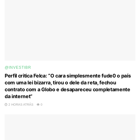
@INVESTIBR
Perfil critica Felca: “O cara simplesmente fude0 o país
com uma lei bizarra, tirou o dele da reta, fechou
contrato com a Globo e desapareceu completamente
da internet”
2 HORAS ATRÁS
0