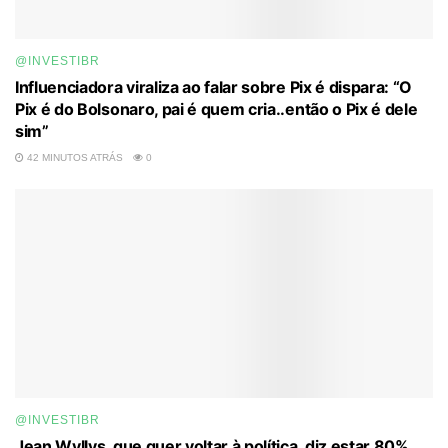
@INVESTIBR
Influenciadora viraliza ao falar sobre Pix é dispara: “O
Pix é do Bolsonaro, pai é quem cria..então o Pix é dele
sim”
42 MINUTOS ATRÁS
0
@INVESTIBR
Jean Wyllys, que quer voltar à política, diz estar 80%