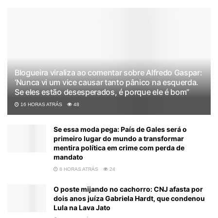
Blogueira viraliza ao comentar sobre Alfredo Gaspar:
‘Nunca vi um vice causar tanto pânico na esquerda.
Se eles estão desesperados, é porque ele é bom”
16 HORAS ATRÁS
48
Se essa moda pega: País de Gales será o
primeiro lugar do mundo a transformar
mentira política em crime com perda de
mandato
8 HORAS ATRÁS
24
O poste mijando no cachorro: CNJ afasta por
dois anos juíza Gabriela Hardt, que condenou
Lula na Lava Jato