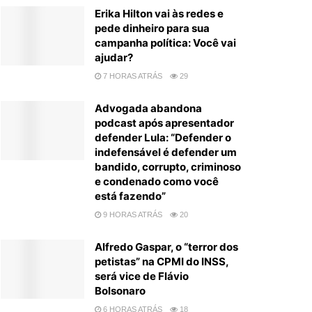
Erika Hilton vai às redes e
pede dinheiro para sua
campanha política: Você vai
ajudar?
7 HORAS ATRÁS
29
Advogada abandona
podcast após apresentador
defender Lula: “Defender o
indefensável é defender um
bandido, corrupto, criminoso
e condenado como você
está fazendo”
9 HORAS ATRÁS
20
Alfredo Gaspar, o “terror dos
petistas” na CPMI do INSS,
será vice de Flávio
Bolsonaro
6 HORAS ATRÁS
18