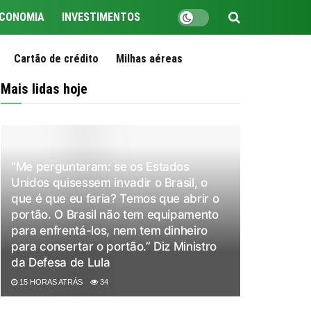
CONOMIA
INVESTIMENTOS
Cartão de crédito
Milhas aéreas
Mais lidas hoje
“Me perguntaram: se os Estados
Unidos quisessem invadir o Brasil, o
que é que eu faria? Temos que abrir o
portão. O Brasil não tem equipamento
para enfrentá-los, nem tem dinheiro
para consertar o portão.” Diz Ministro
da Defesa de Lula
15 HORAS ATRÁS
34