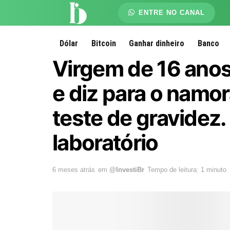
ENTRE NO CANAL
Dólar
Bitcoin
Ganhar dinheiro
Banco
Virgem de 16 ano
e diz para o namor
teste de gravidez.
laboratório
6 meses atrás
em
@InvestiBr
Tempo de leitura: 1 minuto