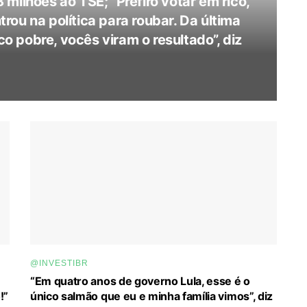
milhões ao TSE; “Prefiro votar em rico,
ou na política para roubar. Da última
 pobre, vocês viram o resultado”, diz
@INVESTIBR
“Em quatro anos de governo Lula, esse é o
!”
único salmão que eu e minha família vimos”, diz