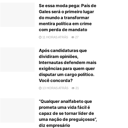
Se essa moda pega: País de
Gales será o primeiro lugar
do mundo a transformar
mentira política em crime
com perda de mandato
11 HORAS ATRÁS
27
Após candidaturas que
dividiram opiniões,
Internautas defendem mais
exigências para quem quer
disputar um cargo político.
Você concorda?
13 HORAS ATRÁS
21
“Qualquer analfabeto que
prometa uma vida fácil é
capaz de se tornar líder de
uma nação de preguiçosos”,
diz empresário