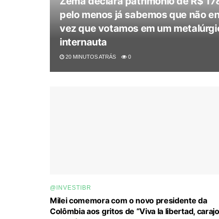
Zema declara patrimônio de R$ 178 
pelo menos já sabemos que não entr
vez que votamos em um metalúrgico
internauta
20 MINUTOS ATRÁS
0
@INVESTIBR
Milei comemora com o novo presidente da
Colômbia aos gritos de “Viva la libertad, carajo