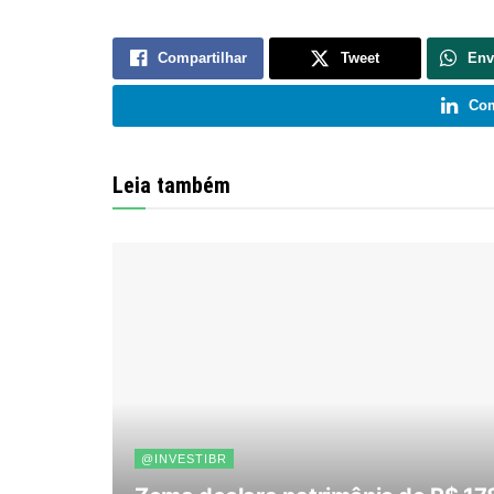
Compartilhar
Tweet
Env
Com
Leia também
@INVESTIBR