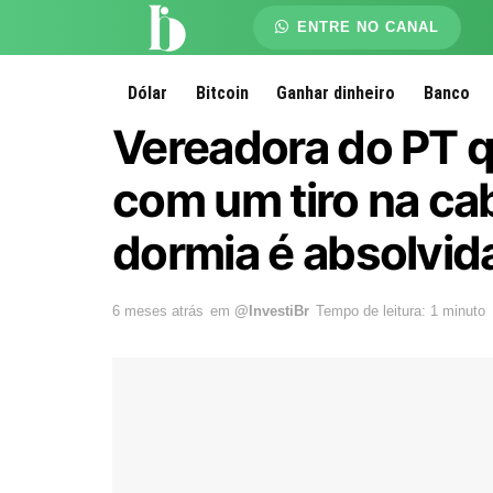
ENTRE NO CANAL
Dólar
Bitcoin
Ganhar dinheiro
Banco
Vereadora do PT 
com um tiro na ca
dormia é absolvid
6 meses atrás
em
@InvestiBr
Tempo de leitura: 1 minuto