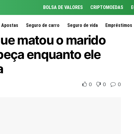
BOLSA DE VALORES
CRIPTOMOEDAS
E
Apostas
Seguro de carro
Seguro de vida
Empréstimos
que matou o marido
beça enquanto ele
a
0
0
0