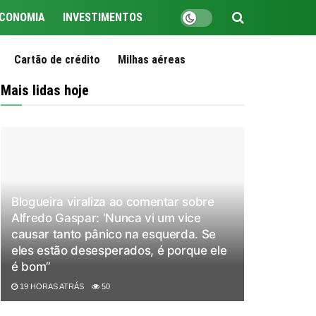
CONOMIA
INVESTIMENTOS
Cartão de crédito
Milhas aéreas
Mais lidas hoje
Blogueira viraliza ao comentar sobre
Alfredo Gaspar: ‘Nunca vi um vice
causar tanto pânico na esquerda. Se
eles estão desesperados, é porque ele
é bom”
19 HORAS ATRÁS
50