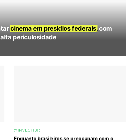
ntar
cinema em presídios federais,
com
 alta periculosidade
@INVESTIBR
Enquanto brasileiros se preocupam com o