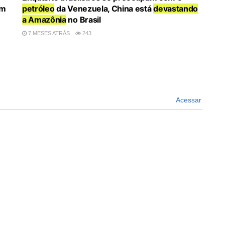
em
petróleo
da Venezuela, China está
devastando
a Amazônia
no Brasil
7 MESES ATRÁS
243
Acessar