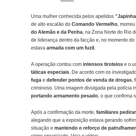
Uma mulher conhecida pelos apelidos
“Japinha
de alto escalão do
Comando Vermelho
, morreu
do Alemão e da Penha
, na Zona Norte do Rio 
de liderança dentro da facção e, no momento do 
estava
armada com um fuzil
.
A operação contou com
intensos tiroteios
e o u
táticas especiais
. De acordo com os investigad
fuga
e
defender pontos de venda de drogas
,
criminoso. Uma imagem divulgada pela polícia m
portando armamento pesado
, o que confirma 
Após a confirmação da morte,
familiares pedir
alegando que a exposição estava gerando sofrim
situação e
mantendo o reforço de patrulhame
crime organizado. Veja o vídeo: