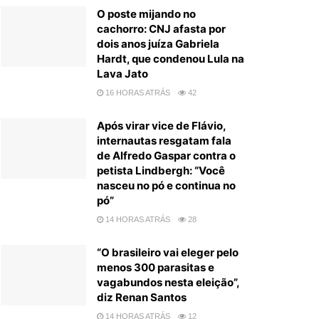
O poste mijando no
cachorro: CNJ afasta por
dois anos juíza Gabriela
Hardt, que condenou Lula na
Lava Jato
16 HORAS ATRÁS
42
Após virar vice de Flávio,
internautas resgatam fala
de Alfredo Gaspar contra o
petista Lindbergh: “Você
nasceu no pó e continua no
pó”
14 HORAS ATRÁS
28
“O brasileiro vai eleger pelo
menos 300 parasitas e
vagabundos nesta eleição”,
diz Renan Santos
14 HORAS ATRÁS
12