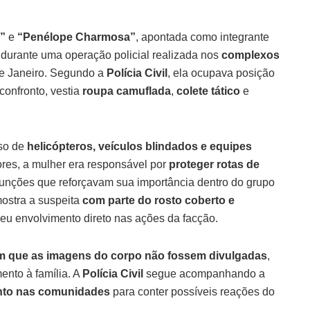
”
e
“Penélope Charmosa”
, apontada como integrante
 durante uma operação policial realizada nos
complexos
de Janeiro. Segundo a
Polícia Civil
, ela ocupava posição
confronto, vestia
roupa camuflada
,
colete tático
e
so de
helicópteros, veículos blindados e equipes
ores, a mulher era responsável por
proteger rotas de
 funções que reforçavam sua importância dentro do grupo
ostra a suspeita
com parte do rosto coberto e
seu envolvimento direto nas ações da facção.
am que as imagens do corpo não fossem divulgadas
,
ento à família. A
Polícia Civil
segue acompanhando a
nto nas comunidades
para conter possíveis reações do