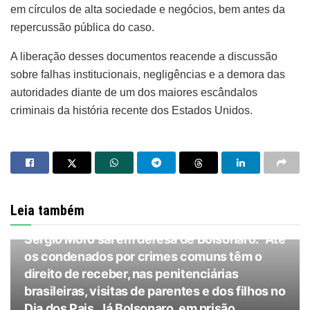
em círculos de alta sociedade e negócios, bem antes da
repercussão pública do caso.
A liberação desses documentos reacende a discussão
sobre falhas institucionais, negligências e a demora das
autoridades diante de um dos maiores escândalos
criminais da história recente dos Estados Unidos.
Leia também
@INVESTIBR
Sergio Moro sai em defesa de Bolsonaro: “Até
os condenados por crimes comuns têm o
direito de receber, nas penitenciárias
brasileiras, visitas de parentes e dos filhos no
Dia dos Pais. Já Bolsonaro, em prisão