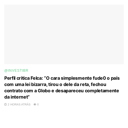
@INVESTIBR
Perfil critica Felca: “O cara simplesmente fude0 o país
com uma lei bizarra, tirou o dele da reta, fechou
contrato com a Globo e desapareceu completamente
da internet”
2 HORAS ATRÁS
0