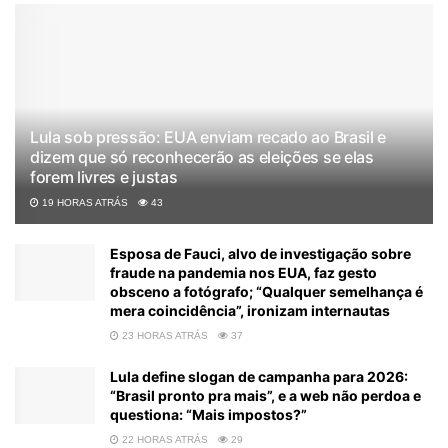
Lula sob pressão: EUA enviam recado ao Brasil e
dizem que só reconhecerão as eleições se elas
forem livres e justas
19 HORAS ATRÁS
43
Esposa de Fauci, alvo de investigação sobre
fraude na pandemia nos EUA, faz gesto
obsceno a fotógrafo; “Qualquer semelhança é
mera coincidência”, ironizam internautas
23 HORAS ATRÁS
37
Lula define slogan de campanha para 2026:
“Brasil pronto pra mais”, e a web não perdoa e
questiona: “Mais impostos?”
22 HORAS ATRÁS
29