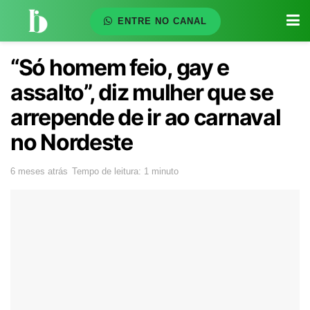
ENTRE NO CANAL
“Só homem feio, gay e
assalto”, diz mulher que se
arrepende de ir ao carnaval
no Nordeste
6 meses atrás
Tempo de leitura: 1 minuto