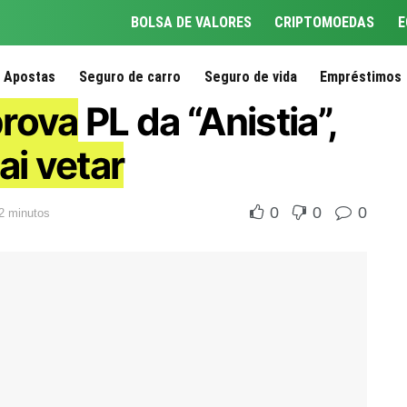
BOLSA DE VALORES
CRIPTOMOEDAS
E
Apostas
Seguro de carro
Seguro de vida
Empréstimos
rova
PL da “Anistia”,
ai vetar
0
0
0
 2 minutos