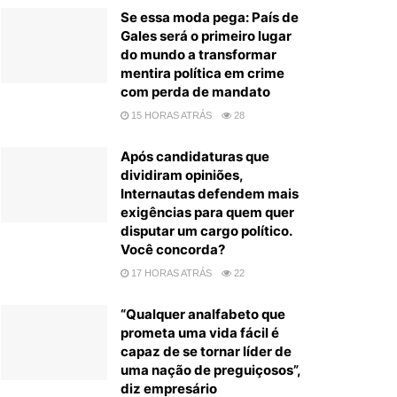
Se essa moda pega: País de
Gales será o primeiro lugar
do mundo a transformar
mentira política em crime
com perda de mandato
15 HORAS ATRÁS
28
Após candidaturas que
dividiram opiniões,
Internautas defendem mais
exigências para quem quer
disputar um cargo político.
Você concorda?
17 HORAS ATRÁS
22
“Qualquer analfabeto que
prometa uma vida fácil é
capaz de se tornar líder de
uma nação de preguiçosos”,
diz empresário