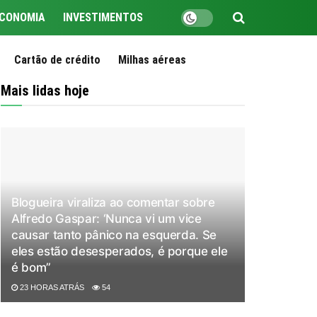
CONOMIA
INVESTIMENTOS
Cartão de crédito
Milhas aéreas
Mais lidas hoje
Blogueira viraliza ao comentar sobre
Alfredo Gaspar: ‘Nunca vi um vice
causar tanto pânico na esquerda. Se
eles estão desesperados, é porque ele
é bom”
23 HORAS ATRÁS
54