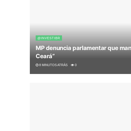
@INVESTIBR
MP denuncia parlamentar que mand
Ceará”
8 MINUTOS ATRÁS
0