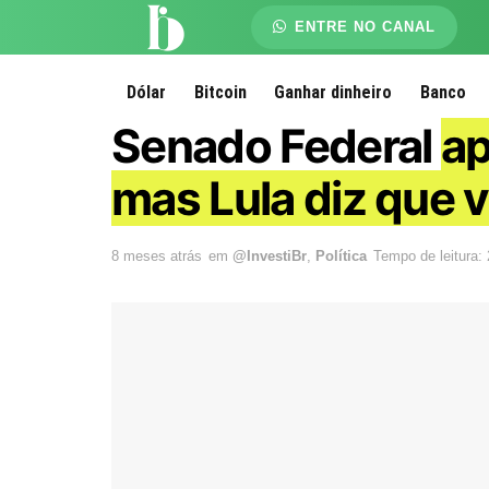
ENTRE NO CANAL
Dólar
Bitcoin
Ganhar dinheiro
Banco
Senado Federal
ap
mas Lula diz que v
8 meses atrás
em
@InvestiBr
,
Política
Tempo de leitura: