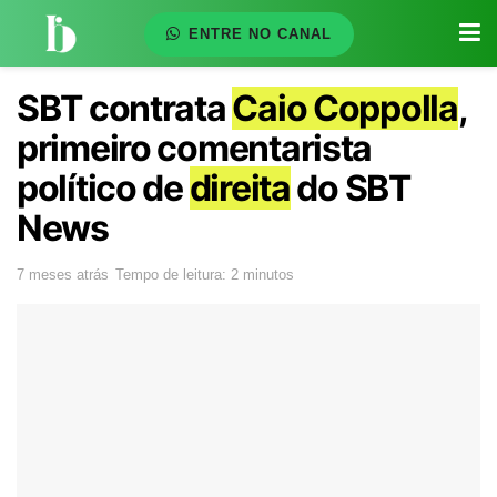
ENTRE NO CANAL
SBT contrata
Caio Coppolla
,
primeiro comentarista
político de
direita
do SBT
News
7 meses atrás
Tempo de leitura: 2 minutos