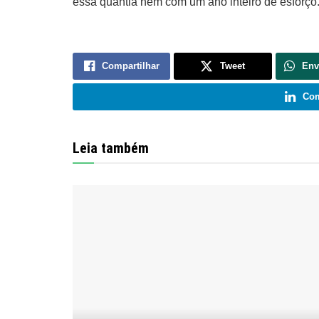
essa quantia nem com um ano inteiro de esforço
Compartilhar
Tweet
Env
Com
Leia também