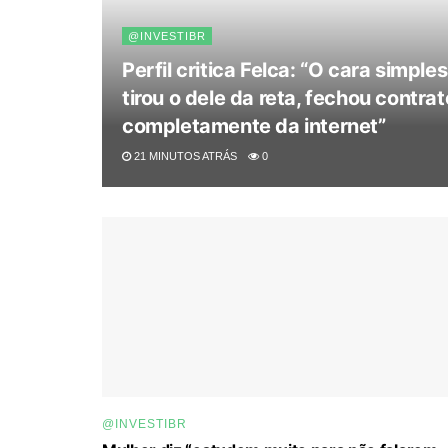
@INVESTIBR
Perfil critica Felca: “O cara simpl
tirou o dele da reta, fechou contr
completamente da internet”
21 MINUTOS ATRÁS
0
@INVESTIBR