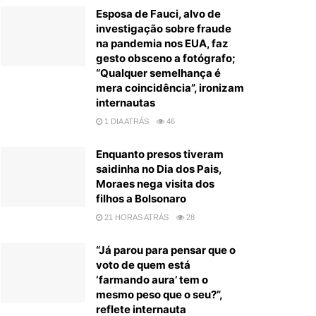
Esposa de Fauci, alvo de
investigação sobre fraude
na pandemia nos EUA, faz
gesto obsceno a fotógrafo;
“Qualquer semelhança é
mera coincidência”, ironizam
internautas
1 DIA ATRÁS
46
Enquanto presos tiveram
saidinha no Dia dos Pais,
Moraes nega visita dos
filhos a Bolsonaro
21 HORAS ATRÁS
28
“Já parou para pensar que o
voto de quem está
‘farmando aura’ tem o
mesmo peso que o seu?”,
reflete internauta