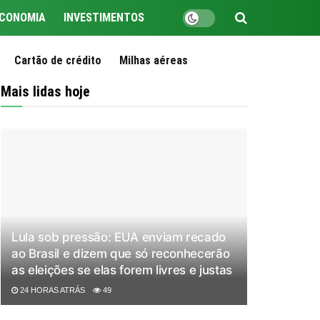
CONOMIA
INVESTIMENTOS
Cartão de crédito
Milhas aéreas
Mais lidas hoje
Lula sob pressão: EUA enviam recado
ao Brasil e dizem que só reconhecerão
as eleições se elas forem livres e justas
24 HORAS ATRÁS
49