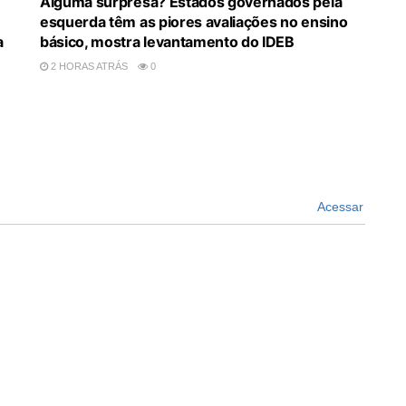
Alguma surpresa? Estados governados pela
esquerda têm as piores avaliações no ensino
a
básico, mostra levantamento do IDEB
2 HORAS ATRÁS
0
Acessar