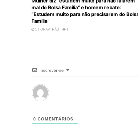
Mulher diz “estudem muito para não falarem
mal do Bolsa Família” e homem rebate:
“Estudem muito para não precisarem do Bols
Família”
1 HORA ATRÁS
1
Inscrever-se
0
COMENTÁRIOS