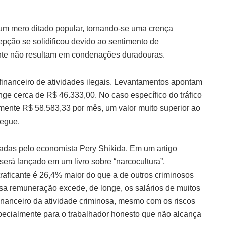
um mero ditado popular, tornando-se uma crença
epção se solidificou devido ao sentimento de
ente não resultam em condenações duradouras.
o financeiro de atividades ilegais. Levantamentos apontam
nge cerca de R$ 46.333,00. No caso específico do tráfico
mente R$ 58.583,33 por mês, um valor muito superior ao
segue.
adas pelo economista Pery Shikida. Em um artigo
erá lançado em um livro sobre “narcocultura”,
aficante é 26,4% maior do que a de outros criminosos
ssa remuneração excede, de longe, os salários de muitos
financeiro da atividade criminosa, mesmo com os riscos
especialmente para o trabalhador honesto que não alcança