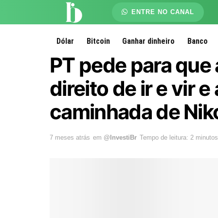
ENTRE NO CANAL
Dólar
Bitcoin
Ganhar dinheiro
Banco
PT pede para que 
direito de ir e vir
caminhada de Nik
7 meses atrás
em
@InvestiBr
Tempo de leitura: 2 minutos