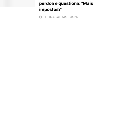
perdoa e questiona: “Mais
impostos?”
8 HORAS ATRÁS
26