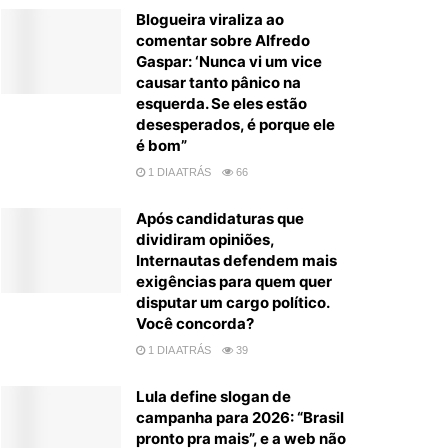
Blogueira viraliza ao
comentar sobre Alfredo
Gaspar: ‘Nunca vi um vice
causar tanto pânico na
esquerda. Se eles estão
desesperados, é porque ele
é bom”
1 DIA ATRÁS
66
Após candidaturas que
dividiram opiniões,
Internautas defendem mais
exigências para quem quer
disputar um cargo político.
Você concorda?
1 DIA ATRÁS
39
Lula define slogan de
campanha para 2026: “Brasil
pronto pra mais”, e a web não