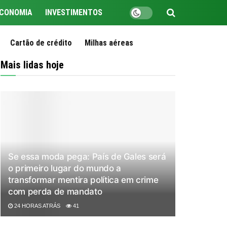
CONOMIA
INVESTIMENTOS
Cartão de crédito
Milhas aéreas
Mais lidas hoje
Se essa moda pega: País de Gales será
o primeiro lugar do mundo a
transformar mentira política em crime
com perda de mandato
24 HORAS ATRÁS
41