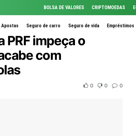
BOLSA DE VALORES
CRIPTOMOEDAS
E
Apostas
Seguro de carro
Seguro de vida
Empréstimos
a PRF impeça o
 e acabe com
olas
0
0
0