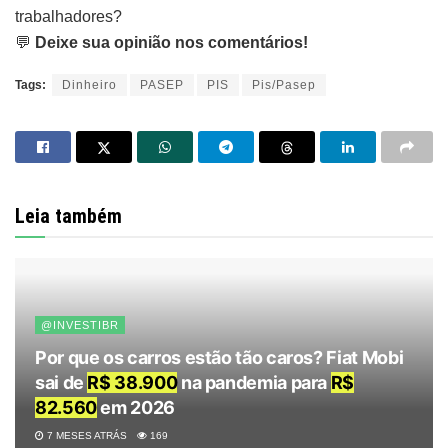
trabalhadores?
💬
Deixe sua opinião nos comentários!
Tags:
Dinheiro
PASEP
PIS
Pis/Pasep
Leia também
@INVESTIBR
Por que os carros estão tão caros? Fiat Mobi
sai de
R$ 38.900
na pandemia para
R$
82.560
em 2026
7 MESES ATRÁS
169