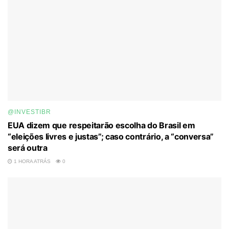
@INVESTIBR
EUA dizem que respeitarão escolha do Brasil em
“eleições livres e justas”; caso contrário, a “conversa”
será outra
1 HORA ATRÁS
0