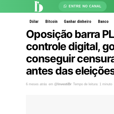
ENTRE NO CANAL
Dólar
Bitcoin
Ganhar dinheiro
Banco
Oposição barra PL 
controle digital, g
conseguir censura
antes das eleiçõe
6 meses atrás
em
@InvestiBr
Tempo de leitura: 1 minuto