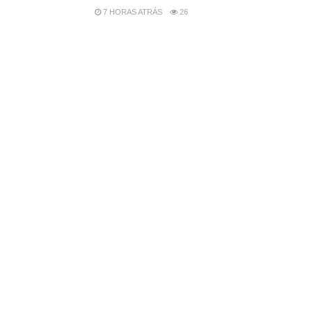
7 HORAS ATRÁS
26