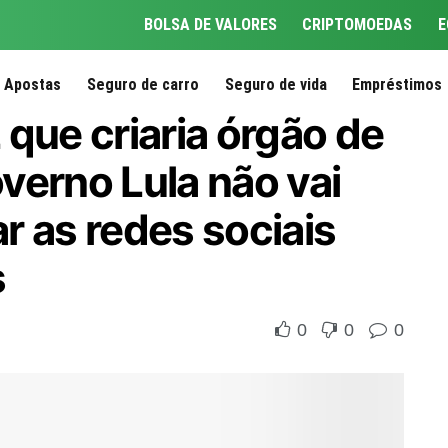
BOLSA DE VALORES
CRIPTOMOEDAS
E
Apostas
Seguro de carro
Seguro de vida
Empréstimos
que criaria órgão de
overno Lula não vai
r as redes sociais
s
0
0
0