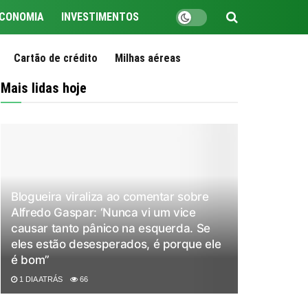
CONOMIA
INVESTIMENTOS
Cartão de crédito
Milhas aéreas
Mais lidas hoje
Blogueira viraliza ao comentar sobre
Alfredo Gaspar: ‘Nunca vi um vice
causar tanto pânico na esquerda. Se
eles estão desesperados, é porque ele
é bom”
1 DIA ATRÁS
66