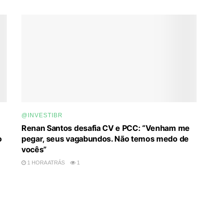
@INVESTIBR
Renan Santos desafia CV e PCC: “Venham me
o
pegar, seus vagabundos. Não temos medo de
vocês”
1 HORA ATRÁS
1