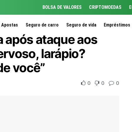
BOLSA DE VALORES
CRIPTOMOEDAS
E
Apostas
Seguro de carro
Seguro de vida
Empréstimos
la após ataque aos
ervoso, larápio?
de você”
0
0
0