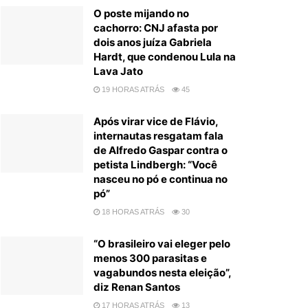
O poste mijando no
cachorro: CNJ afasta por
dois anos juíza Gabriela
Hardt, que condenou Lula na
Lava Jato
19 HORAS ATRÁS
45
Após virar vice de Flávio,
internautas resgatam fala
de Alfredo Gaspar contra o
petista Lindbergh: “Você
nasceu no pó e continua no
pó”
18 HORAS ATRÁS
30
“O brasileiro vai eleger pelo
menos 300 parasitas e
vagabundos nesta eleição”,
diz Renan Santos
17 HORAS ATRÁS
13