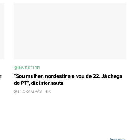
@INVESTIBR
r
“Sou mulher, nordestina e vou de 22. Já chega
de PT”, diz internauta
1 HORA ATRÁS
0
Acessar