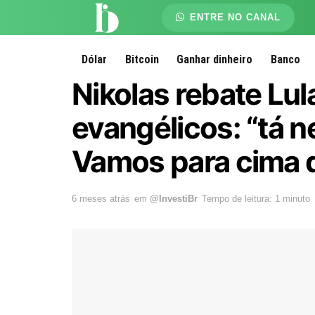
ENTRE NO CANAL
Dólar
Bitcoin
Ganhar dinheiro
Banco
Nikolas rebate Lu
evangélicos: “tá n
Vamos para cima 
6 meses atrás
em
@InvestiBr
Tempo de leitura: 1 minuto