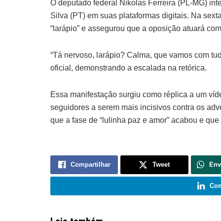
O deputado federal Nikolas Ferreira (PL-MG) inten
Silva (PT) em suas plataformas digitais. Na sexta-
“larápio” e assegurou que a oposição atuará com f
“Tá nervoso, larápio? Calma, que vamos com tudo
oficial, demonstrando a escalada na retórica.
Essa manifestação surgiu como réplica a um víd
seguidores a serem mais incisivos contra os adv
que a fase de “lulinha paz e amor” acabou e que o
Compartilhar
Tweet
Env
Com