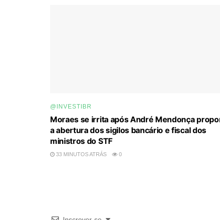
@INVESTIBR
Moraes se irrita após André Mendonça propo
a abertura dos sigilos bancário e fiscal dos
ministros do STF
33 MINUTOS ATRÁS
0
Inscrever-se