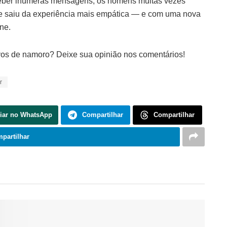
eber inúmeras mensagens, os homens muitas vezes
ue saiu da experiência mais empática — e com uma nova
ne.
ivos de namoro? Deixe sua opinião nos comentários!
r
iar no WhatsApp
Compartilhar
Compartilhar
partilhar