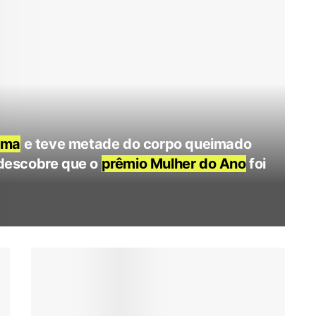
oma
e teve metade do corpo queimado
e descobre que o
prêmio Mulher do Ano
foi