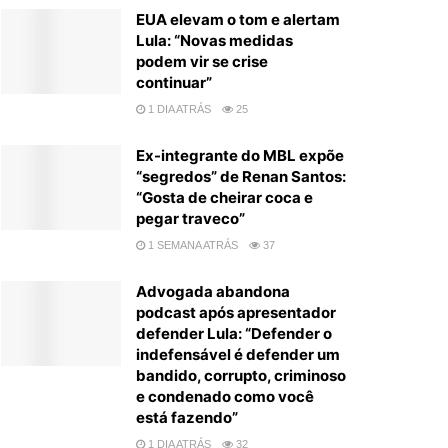
EUA elevam o tom e alertam
Lula: “Novas medidas
podem vir se crise
continuar”
1 DIA ATRÁS
25
Ex-integrante do MBL expõe
“segredos” de Renan Santos:
“Gosta de cheirar coca e
pegar traveco”
1 SEMANA ATRÁS
37
Advogada abandona
podcast após apresentador
defender Lula: “Defender o
indefensável é defender um
bandido, corrupto, criminoso
e condenado como você
está fazendo”
1 DIA ATRÁS
32