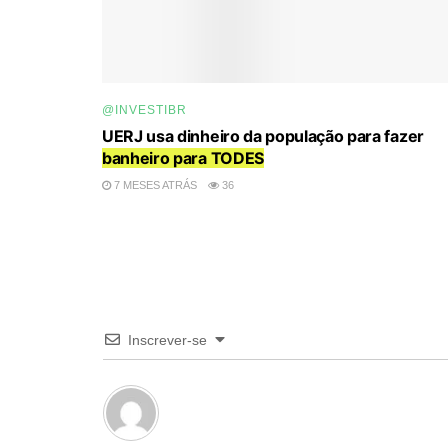
@INVESTIBR
UERJ usa dinheiro da população para fazer
banheiro para TODES
7 MESES ATRÁS
36
Inscrever-se