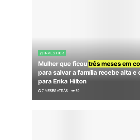
@INVESTIBR
Mulher que ficou
três meses em c
para salvar a família recebe alta 
para Erika Hilton
7 MESES ATRÁS
59