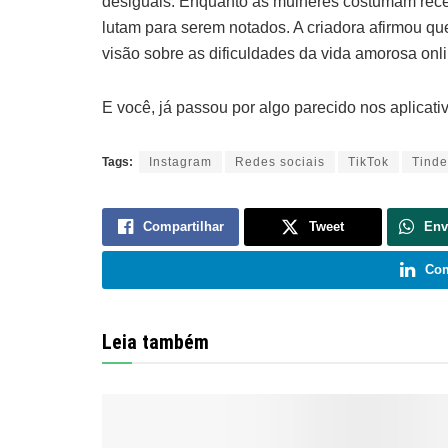
desiguais. Enquanto as mulheres costumam rec
lutam para serem notados. A criadora afirmou q
visão sobre as dificuldades da vida amorosa onli
E você, já passou por algo parecido nos aplicat
Tags:
Instagram
Redes sociais
TikTok
Tinde
Compartilhar
Tweet
Env
Com
Leia também