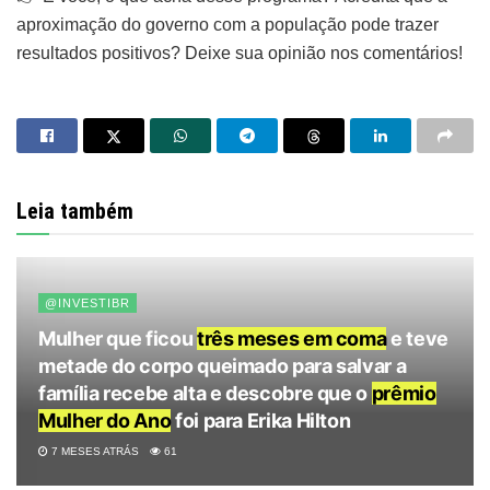
aproximação do governo com a população pode trazer
resultados positivos? Deixe sua opinião nos comentários!
Leia também
@INVESTIBR
Mulher que ficou
três meses em coma
e teve
metade do corpo queimado para salvar a
família recebe alta e descobre que o
prêmio
Mulher do Ano
foi para Erika Hilton
7 MESES ATRÁS
61