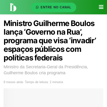
ENTRE NO CANAL
Ministro Guilherme Boulos
lança ‘Governo na Rua’,
programa que visa ‘invadir’
espaços públicos com
políticas federais
Ministro da Secretaria-Geral da Presidência,
Guilherme Boulos cria programa
9 meses atrás
Tempo de leitura: 2 minutos