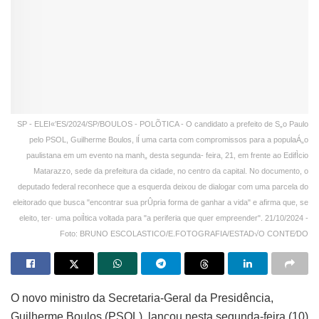
SP - ELEI«’ES/2024/SP/BOULOS - POLÕTICA - O candidato a prefeito de S„o Paulo
pelo PSOL, Guilherme Boulos, lÍ uma carta com compromissos para a populaÁ„o
paulistana em um evento na manh„ desta segunda- feira, 21, em frente ao EdifÌcio
Matarazzo, sede da prefeitura da cidade, no centro da capital. No documento, o
deputado federal reconhece que a esquerda deixou de dialogar com uma parcela do
eleitorado que busca "encontrar sua prÛpria forma de ganhar a vida" e afirma que, se
eleito, ter· uma polÌtica voltada para "a periferia que quer empreender". 21/10/2024 -
Foto: BRUNO ESCOLASTICO/E.FOTOGRAFIA/ESTAD√O CONTE⁄DO
O novo ministro da Secretaria-Geral da Presidência,
Guilherme Boulos (PSOL), lançou nesta segunda-feira (10)