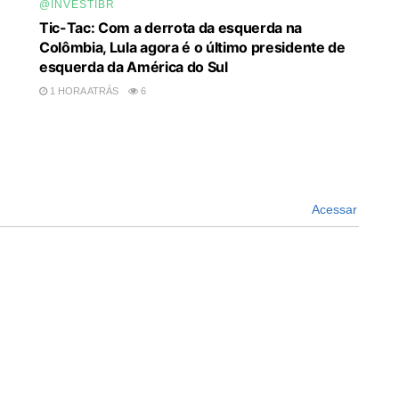
@INVESTIBR
Tic-Tac: Com a derrota da esquerda na
Colômbia, Lula agora é o último presidente de
esquerda da América do Sul
1 HORA ATRÁS
6
Acessar