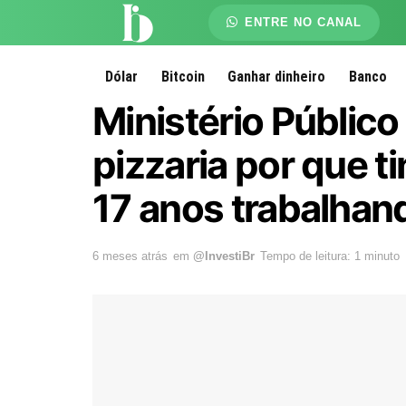
ENTRE NO CANAL
Dólar
Bitcoin
Ganhar dinheiro
Banco
Ministério Público
pizzaria por que t
17 anos trabalhan
6 meses atrás
em
@InvestiBr
Tempo de leitura: 1 minuto