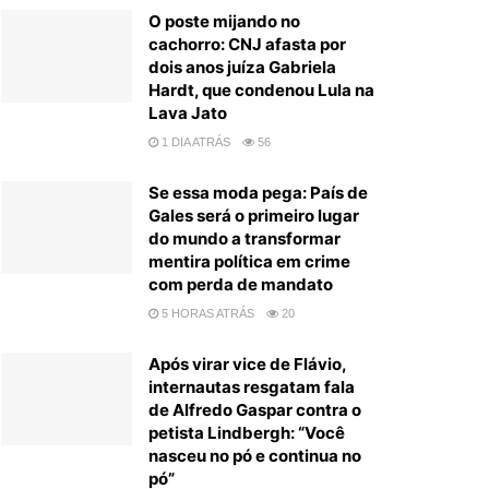
O poste mijando no
cachorro: CNJ afasta por
dois anos juíza Gabriela
Hardt, que condenou Lula na
Lava Jato
1 DIA ATRÁS
56
Se essa moda pega: País de
Gales será o primeiro lugar
do mundo a transformar
mentira política em crime
com perda de mandato
5 HORAS ATRÁS
20
Após virar vice de Flávio,
internautas resgatam fala
de Alfredo Gaspar contra o
petista Lindbergh: “Você
nasceu no pó e continua no
pó”