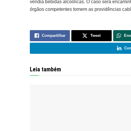
vendia bebidas alcoólicas. O caso será encamin
órgãos competentes tomem as providências cabí
Compartilhar
Tweet
Env
Com
Leia também