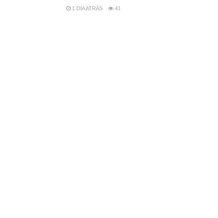
1 DIA ATRÁS
41