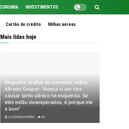
CONOMIA
INVESTIMENTOS
Cartão de crédito
Milhas aéreas
Mais lidas hoje
Blogueira viraliza ao comentar sobre
Alfredo Gaspar: ‘Nunca vi um vice
causar tanto pânico na esquerda. Se
eles estão desesperados, é porque ele
é bom”
13 HORAS ATRÁS
44