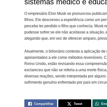
sistemas médico e educa
O empresário Elon Musk se pronunciou publicame
filhos. Ele descreveu a experiência como um per
percebe ter perdido o filho que conhecia. Musk r
pudesse sofrer se ele não aceitasse a situação, 
alegando que, em vez de oferecer amparo, pres
Atualmente, o bilionário contesta a aplicação d
apresentados a ele como métodos reversíveis. 
Reino Unido, estão revisando essa compreensão. 
esclareceu que não se referia a uma morte físic
diversas reações, sendo interpretada por algun
sofrimento genuíno enfrentado por pais em circu
Compartilhar
Tweet
Env