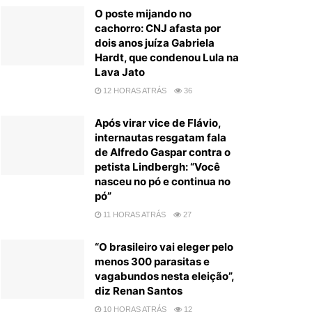
O poste mijando no
cachorro: CNJ afasta por
dois anos juíza Gabriela
Hardt, que condenou Lula na
Lava Jato
12 HORAS ATRÁS
36
Após virar vice de Flávio,
internautas resgatam fala
de Alfredo Gaspar contra o
petista Lindbergh: “Você
nasceu no pó e continua no
pó”
11 HORAS ATRÁS
27
“O brasileiro vai eleger pelo
menos 300 parasitas e
vagabundos nesta eleição”,
diz Renan Santos
10 HORAS ATRÁS
12