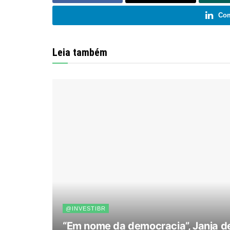
Com
Leia também
@INVESTIBR
“Em nome da democracia”, Janja de