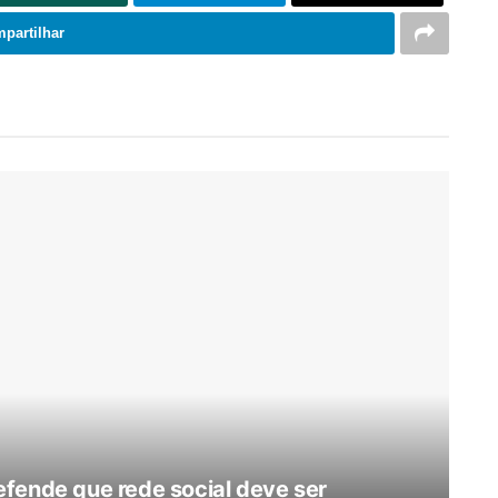
partilhar
fende que rede social deve ser