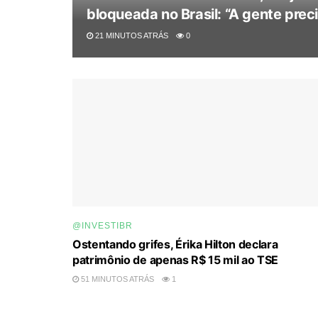
bloqueada no Brasil: “A gente precis
21 MINUTOS ATRÁS
0
@INVESTIBR
Ostentando grifes, Érika Hilton declara
patrimônio de apenas R$ 15 mil ao TSE
51 MINUTOS ATRÁS
1