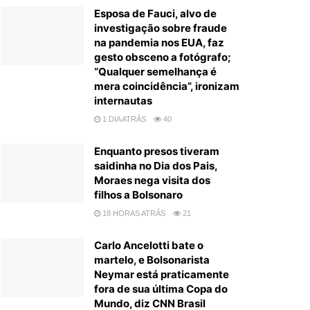
Esposa de Fauci, alvo de
investigação sobre fraude
na pandemia nos EUA, faz
gesto obsceno a fotógrafo;
“Qualquer semelhança é
mera coincidência”, ironizam
internautas
1 DIA ATRÁS
40
Enquanto presos tiveram
saidinha no Dia dos Pais,
Moraes nega visita dos
filhos a Bolsonaro
18 HORAS ATRÁS
21
Carlo Ancelotti bate o
martelo, e Bolsonarista
Neymar está praticamente
fora de sua última Copa do
Mundo, diz CNN Brasil