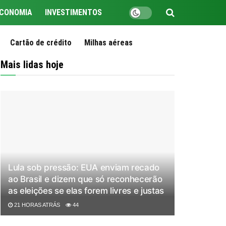
CONOMIA
INVESTIMENTOS
Cartão de crédito
Milhas aéreas
Mais lidas hoje
Lula sob pressão: EUA enviam recado
ao Brasil e dizem que só reconhecerão
as eleições se elas forem livres e justas
21 HORAS ATRÁS
44