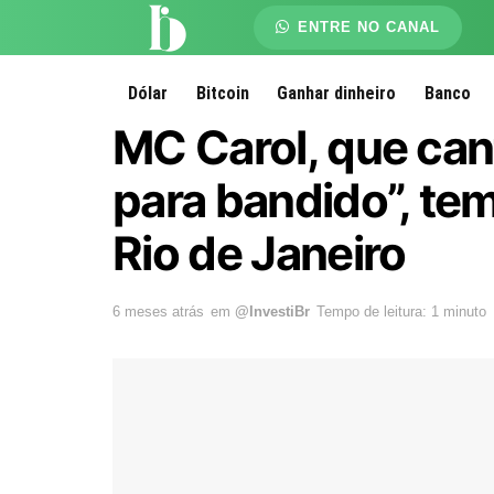
ENTRE NO CANAL
Dólar
Bitcoin
Ganhar dinheiro
Banco
MC Carol, que can
para bandido”, te
Rio de Janeiro
6 meses atrás
em
@InvestiBr
Tempo de leitura: 1 minuto