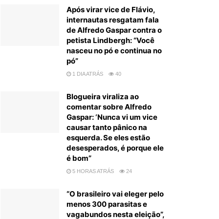
Após virar vice de Flávio,
internautas resgatam fala
de Alfredo Gaspar contra o
petista Lindbergh: “Você
nasceu no pó e continua no
pó”
1 DIA ATRÁS
40
Blogueira viraliza ao
comentar sobre Alfredo
Gaspar: ‘Nunca vi um vice
causar tanto pânico na
esquerda. Se eles estão
desesperados, é porque ele
é bom”
5 HORAS ATRÁS
24
“O brasileiro vai eleger pelo
menos 300 parasitas e
vagabundos nesta eleição”,