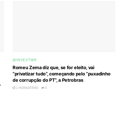
@INVESTIBR
Romeu Zema diz que, se for eleito, vai
“privatizar tudo”, começando pelo “puxadinho
de corrupção do PT”, a Petrobras
’
1 HORA ATRÁS
0