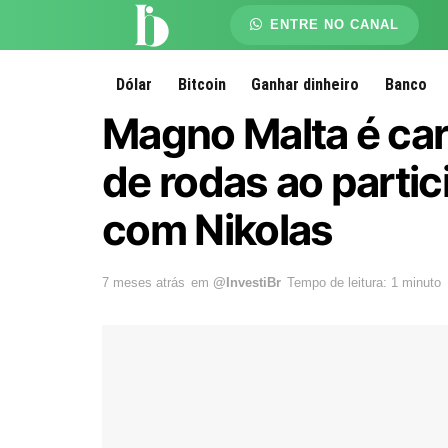
ENTRE NO CANAL
Dólar
Bitcoin
Ganhar dinheiro
Banco
Magno Malta é ca
de rodas ao parti
com Nikolas
7 meses atrás
em
@InvestiBr
Tempo de leitura: 1 minuto