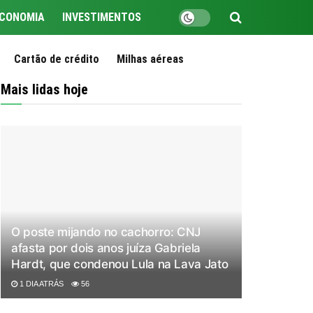
CONOMIA
INVESTIMENTOS
Cartão de crédito
Milhas aéreas
Mais lidas hoje
O poste mijando no cachorro: CNJ
afasta por dois anos juíza Gabriela
Hardt, que condenou Lula na Lava Jato
1 DIA ATRÁS
56