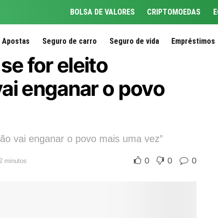
BOLSA DE VALORES
CRIPTOMOEDAS
E
Apostas
Seguro de carro
Seguro de vida
Empréstimos
se for eleito
ai enganar o povo
“não vai enganar o povo mais uma vez”
0
0
0
 2 minutos