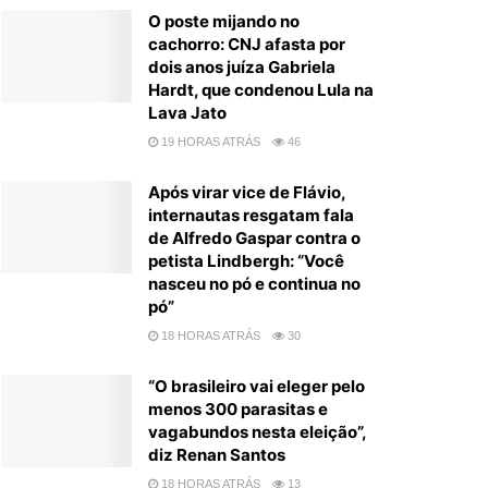
O poste mijando no
cachorro: CNJ afasta por
dois anos juíza Gabriela
Hardt, que condenou Lula na
Lava Jato
19 HORAS ATRÁS
46
Após virar vice de Flávio,
internautas resgatam fala
de Alfredo Gaspar contra o
petista Lindbergh: “Você
nasceu no pó e continua no
pó”
18 HORAS ATRÁS
30
“O brasileiro vai eleger pelo
menos 300 parasitas e
vagabundos nesta eleição”,
diz Renan Santos
18 HORAS ATRÁS
13