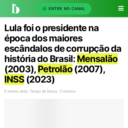
ENTRE NO CANAL
Lula foi o presidente na
época dos maiores
escândalos de corrupção da
história do Brasil:
Mensalão
(2003),
Petrolão
(2007),
INSS
(2023)
8 meses atrás
Tempo de leitura: 3 minutos