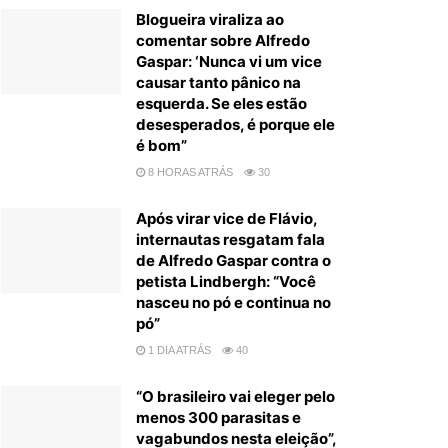
Blogueira viraliza ao
comentar sobre Alfredo
Gaspar: ‘Nunca vi um vice
causar tanto pânico na
esquerda. Se eles estão
desesperados, é porque ele
é bom”
8 HORAS ATRÁS
30
Após virar vice de Flávio,
internautas resgatam fala
de Alfredo Gaspar contra o
petista Lindbergh: “Você
nasceu no pó e continua no
pó”
1 DIA ATRÁS
40
“O brasileiro vai eleger pelo
menos 300 parasitas e
vagabundos nesta eleição”,