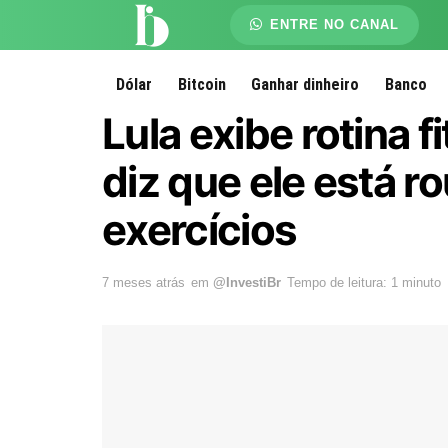
ENTRE NO CANAL
Dólar
Bitcoin
Ganhar dinheiro
Banco
Lula exibe rotina 
diz que ele está 
exercícios
7 meses atrás
em
@InvestiBr
Tempo de leitura: 1 minuto