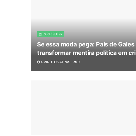
@INVESTIBR
Se essa moda pega: País de Gales 
transformar mentira política em 
4 MINUTOS ATRÁS
0