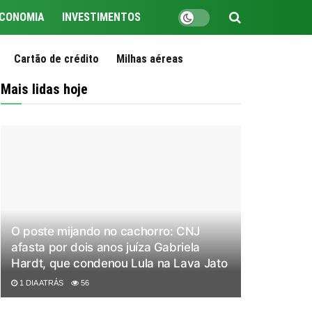
CONOMIA
INVESTIMENTOS
Cartão de crédito
Milhas aéreas
Mais lidas hoje
O poste mijando no cachorro: CNJ
afasta por dois anos juíza Gabriela
Hardt, que condenou Lula na Lava Jato
1 DIA ATRÁS
56