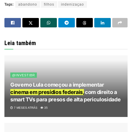
Tags:
abandono
filhos
indenizaçao
Leia também
@INVESTIBR
Governo Lula começou a implementar
cinema em presídios federais,
com direito a
smart TVs para presos de alta periculosidade
7 MESES ATRÁS
35