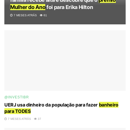
Mulher do Ano
foi para Erika Hilton
7 MESES ATRÁS
61
@INVESTIBR
UERJ usa dinheiro da população para fazer
banheiro
para TODES
7 MESES ATRÁS
37