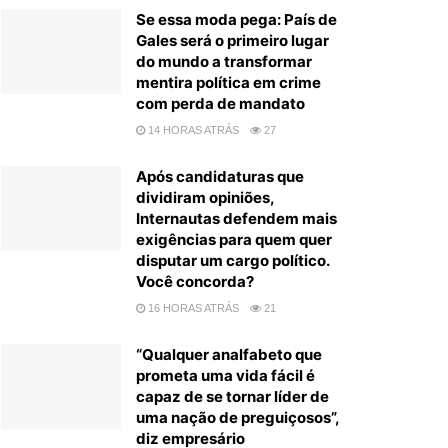
Se essa moda pega: País de
Gales será o primeiro lugar
do mundo a transformar
mentira política em crime
com perda de mandato
14 HORAS ATRÁS
27
Após candidaturas que
dividiram opiniões,
Internautas defendem mais
exigências para quem quer
disputar um cargo político.
Você concorda?
16 HORAS ATRÁS
21
“Qualquer analfabeto que
prometa uma vida fácil é
capaz de se tornar líder de
uma nação de preguiçosos”,
diz empresário