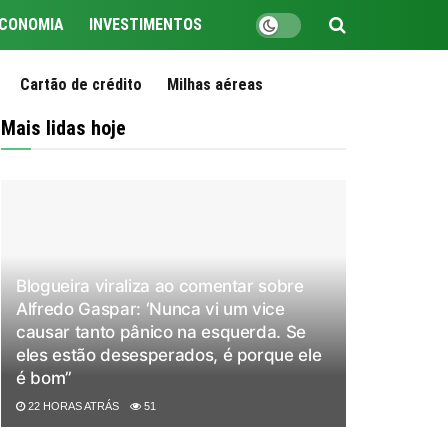
CONOMIA
INVESTIMENTOS
Cartão de crédito
Milhas aéreas
Mais lidas hoje
Blogueira viraliza ao comentar sobre
Alfredo Gaspar: ‘Nunca vi um vice
causar tanto pânico na esquerda. Se
eles estão desesperados, é porque ele
é bom”
22 HORAS ATRÁS
51