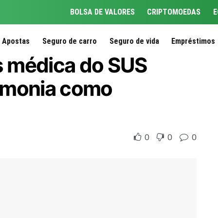
BOLSA DE VALORES
CRIPTOMOEDAS
E
Apostas
Seguro de carro
Seguro de vida
Empréstimos
 médica do SUS
umonia como
0
0
0