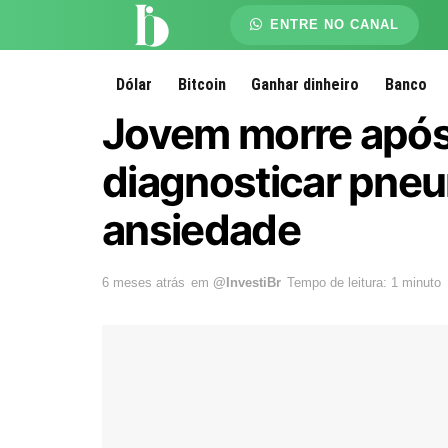
ENTRE NO CANAL
Dólar
Bitcoin
Ganhar dinheiro
Banco
Jovem morre após
diagnosticar pne
ansiedade
6 meses atrás
em
@InvestiBr
Tempo de leitura: 1 minuto