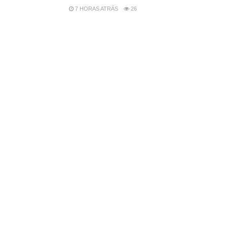
7 HORAS ATRÁS
26