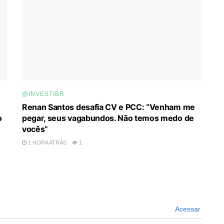
@INVESTIBR
Renan Santos desafia CV e PCC: “Venham me
o
pegar, seus vagabundos. Não temos medo de
vocês”
1 HORA ATRÁS
1
Acessar