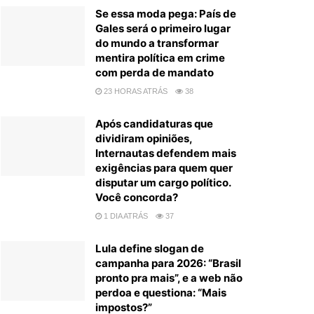
Se essa moda pega: País de
Gales será o primeiro lugar
do mundo a transformar
mentira política em crime
com perda de mandato
23 HORAS ATRÁS
38
Após candidaturas que
dividiram opiniões,
Internautas defendem mais
exigências para quem quer
disputar um cargo político.
Você concorda?
1 DIA ATRÁS
37
Lula define slogan de
campanha para 2026: “Brasil
pronto pra mais”, e a web não
perdoa e questiona: “Mais
impostos?”