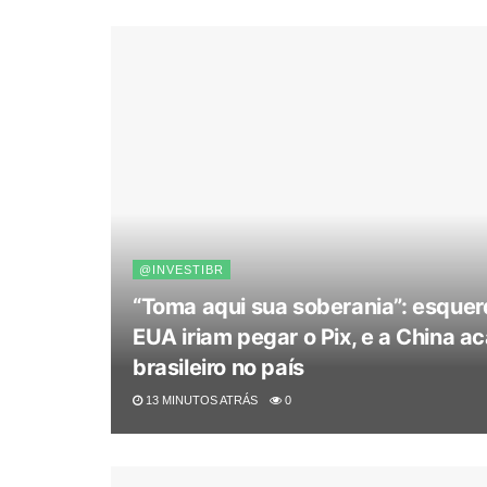
@INVESTIBR
“Toma aqui sua soberania”: esquer
EUA iriam pegar o Pix, e a China a
brasileiro no país
13 MINUTOS ATRÁS
0