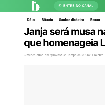
ENTRE NO CANAL
Dólar
Bitcoin
Ganhar dinheiro
Banco
Janja será musa n
que homenageia L
6 meses atrás
em
@InvestiBr
Tempo de leitura: 1 minuto