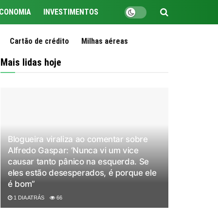
CONOMIA
INVESTIMENTOS
Cartão de crédito
Milhas aéreas
Mais lidas hoje
Blogueira viraliza ao comentar sobre
Alfredo Gaspar: ‘Nunca vi um vice
causar tanto pânico na esquerda. Se
eles estão desesperados, é porque ele
é bom”
1 DIA ATRÁS
66