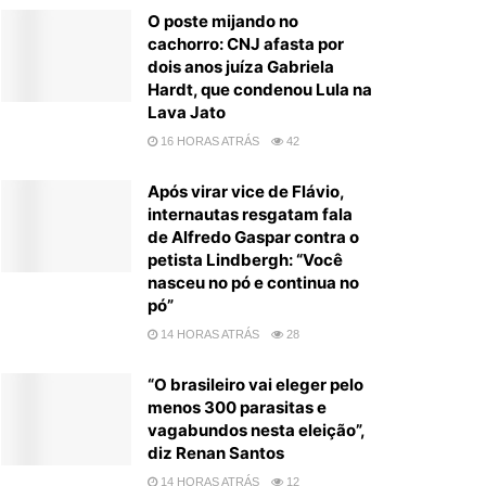
O poste mijando no
cachorro: CNJ afasta por
dois anos juíza Gabriela
Hardt, que condenou Lula na
Lava Jato
16 HORAS ATRÁS
42
Após virar vice de Flávio,
internautas resgatam fala
de Alfredo Gaspar contra o
petista Lindbergh: “Você
nasceu no pó e continua no
pó”
14 HORAS ATRÁS
28
“O brasileiro vai eleger pelo
menos 300 parasitas e
vagabundos nesta eleição”,
diz Renan Santos
14 HORAS ATRÁS
12