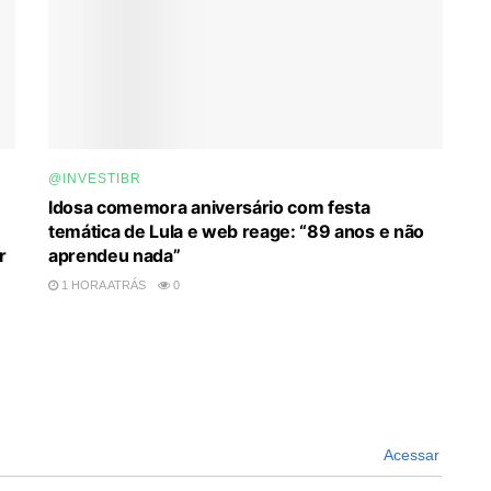
@INVESTIBR
Idosa comemora aniversário com festa
temática de Lula e web reage: “89 anos e não
r
aprendeu nada”
1 HORA ATRÁS
0
Acessar