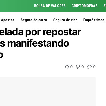
BOLSA DE VALORES
CRIPTOMOEDAS
E
Apostas
Seguro de carro
Seguro de vida
Empréstimos
elada por repostar
ros manifestando
o
0
0
0