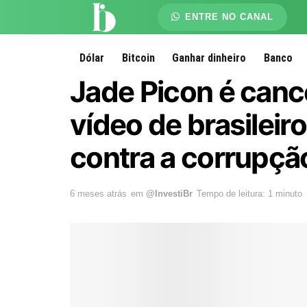
ENTRE NO CANAL
Dólar
Bitcoin
Ganhar dinheiro
Banco
Jade Picon é canc
vídeo de brasilei
contra a corrupçã
6 meses atrás
em
@InvestiBr
Tempo de leitura: 1 minuto