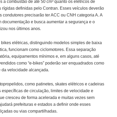
os a combustão de até 50 cm³ quanto os elétricos de
 rígidas definidas pelo Contran. Esses veículos deverão
us condutores precisarão ter ACC ou CNH categoria A. A
em documentação e busca aumentar a segurança e o
rizou nos últimos anos.
 bikes elétricas, distinguindo modelos simples de baixa
ática, funcionam como ciclomotores. Essa separação
igatória, equipamentos mínimos e, em alguns casos, até
m vendidos como “e-bikes” poderão ser enquadrados como
 da velocidade alcançada.
opropelidos, como patinetes, skates elétricos e cadeiras
específicas de circulação, limites de velocidade e
que cresceu de forma acelerada e muitas vezes sem
dará prefeituras e estados a definir onde esses
lçadas ou vias compartilhadas.