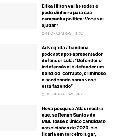
Erika Hilton vai às redes e
pede dinheiro para sua
campanha política: Você vai
ajudar?
8 HORAS ATRÁS
32
Advogada abandona
podcast após apresentador
defender Lula: “Defender o
indefensável é defender um
bandido, corrupto, criminoso
e condenado como você
está fazendo”
10 HORAS ATRÁS
20
Nova pesquisa Atlas mostra
que, se Renan Santos do
MBL fosse o único candidato
nas eleições de 2026, ele
ficaria em terceiro lugar,