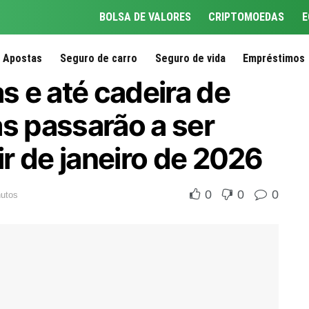
BOLSA DE VALORES
CRIPTOMOEDAS
E
Apostas
Seguro de carro
Seguro de vida
Empréstimos
as e até cadeira de
as passarão a ser
ir de janeiro de 2026
0
0
0
nutos