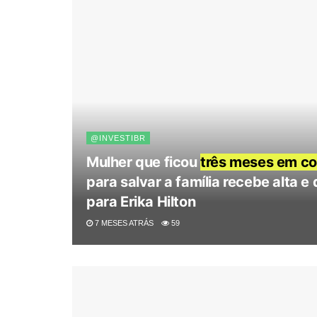
@INVESTIBR
Mulher que ficou
três meses em c
para salvar a família recebe alta 
para Erika Hilton
7 MESES ATRÁS
59