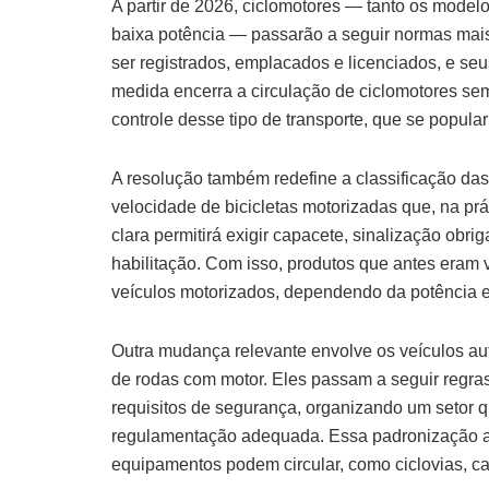
A partir de 2026, ciclomotores — tanto os model
baixa potência — passarão a seguir normas mais
ser registrados, emplacados e licenciados, e se
medida encerra a circulação de ciclomotores s
controle desse tipo de transporte, que se popula
A resolução também redefine a classificação das
velocidade de bicicletas motorizadas que, na pr
clara permitirá exigir capacete, sinalização obr
habilitação. Com isso, produtos que antes era
veículos motorizados, dependendo da potência e
Outra mudança relevante envolve os veículos aut
de rodas com motor. Eles passam a seguir regras 
requisitos de segurança, organizando um setor 
regulamentação adequada. Essa padronização aju
equipamentos podem circular, como ciclovias, ca