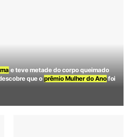
oma
e teve metade do corpo queimado
e descobre que o
prêmio Mulher do Ano
foi