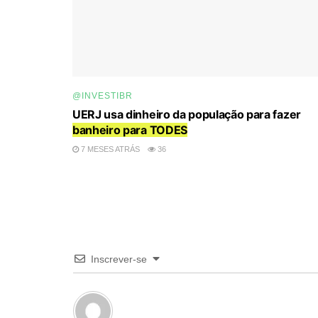
@INVESTIBR
UERJ usa dinheiro da população para fazer
banheiro para TODES
7 MESES ATRÁS
36
Inscrever-se