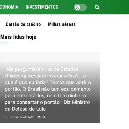
CONOMIA
INVESTIMENTOS
Cartão de crédito
Milhas aéreas
Mais lidas hoje
“Me perguntaram: se os Estados
Unidos quisessem invadir o Brasil, o
que é que eu faria? Temos que abrir o
portão. O Brasil não tem equipamento
para enfrentá-los, nem tem dinheiro
para consertar o portão.” Diz Ministro
da Defesa de Lula
16 HORAS ATRÁS
34