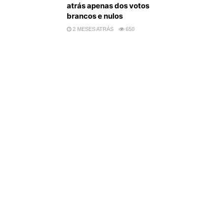
atrás apenas dos votos
brancos e nulos
2 MESES ATRÁS
650