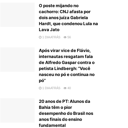
O poste mijando no
cachorro: CNJ afasta por
dois anos juíza Gabriela
Hardt, que condenou Lula na
Lava Jato
1 DIA ATRÁS
56
Após virar vice de Flávio,
internautas resgatam fala
de Alfredo Gaspar contra o
petista Lindbergh: “Você
nasceu no pó e continua no
pó”
1 DIA ATRÁS
40
20 anos de PT: Alunos da
Bahia têm o pior
desempenho do Brasil nos
anos finais do ensino
fundamental