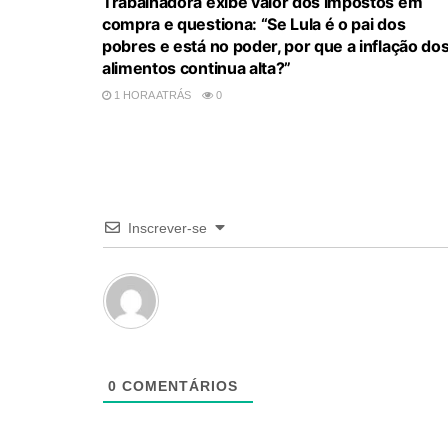
Trabalhadora exibe valor dos impostos em
compra e questiona: “Se Lula é o pai dos
pobres e está no poder, por que a inflação do
alimentos continua alta?”
1 HORA ATRÁS
0
Inscrever-se
0
COMENTÁRIOS