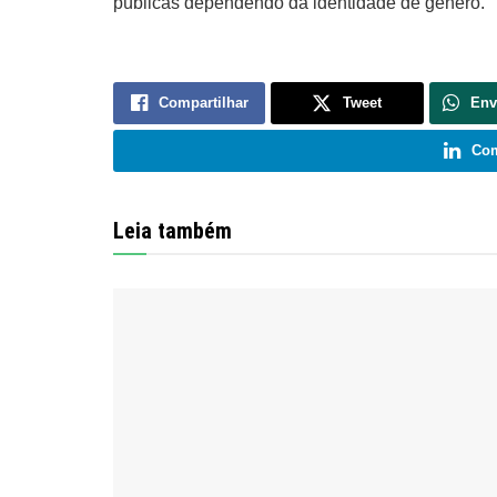
públicas dependendo da identidade de gênero.
Compartilhar
Tweet
Env
Com
Leia também