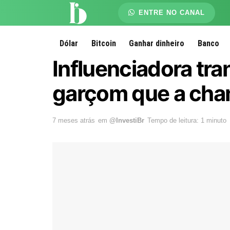
ENTRE NO CANAL
Dólar
Bitcoin
Ganhar dinheiro
Banco
Influenciadora tra
garçom que a cha
7 meses atrás
em
@InvestiBr
Tempo de leitura: 1 minuto