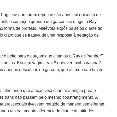
ay Pugliese ganharam repercussão após um episódio de
conflito começou quando um garçom se dirigiu a Ray
o forma de protesto, Malévola expôs os seios diante do
ndo claro que se tratava de uma resposta à negação de
rar o peito para o garçom que chamou a Ray de ‘senhor’”
is peitos. Ela tem vagina. Você quer ver minha vagina?
erou apenas desculpas do garçom, que afirmou não haver
to, afirmando que a ação visa chamar atenção para o
res trans não passem pelo mesmo constrangimento. A
heterossexuais tivessem reagido de maneira semelhante,
iando um tratamento diferenciado diante de atitudes