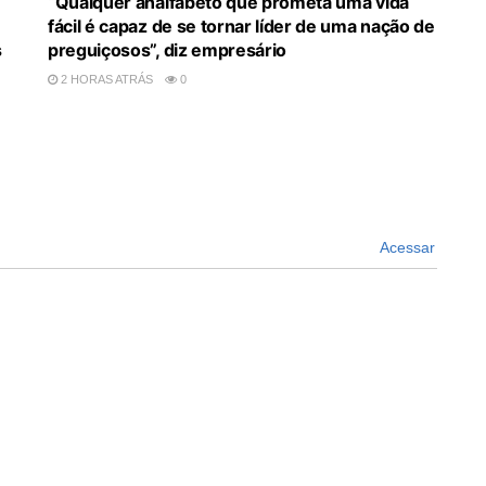
“Qualquer analfabeto que prometa uma vida
fácil é capaz de se tornar líder de uma nação de
s
preguiçosos”, diz empresário
2 HORAS ATRÁS
0
Acessar