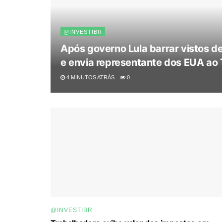
@INVESTIBR
Após governo Lula barrar vistos d
e envia representante dos EUA ao
4 MINUTOS ATRÁS
0
@INVESTIBR