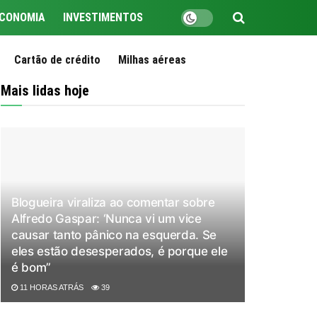
CONOMIA
INVESTIMENTOS
Cartão de crédito
Milhas aéreas
Mais lidas hoje
Blogueira viraliza ao comentar sobre
Alfredo Gaspar: ‘Nunca vi um vice
causar tanto pânico na esquerda. Se
eles estão desesperados, é porque ele
é bom”
11 HORAS ATRÁS
39