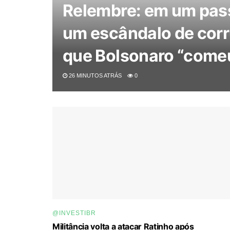
Relembre: em um pass
um escândalo de corr
que Bolsonaro “come
26 MINUTOS ATRÁS
0
@INVESTIBR
Militância volta a atacar Ratinho após