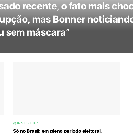
ado recente, o fato mais choc
upção, mas Bonner noticiando,
u sem máscara”
@INVESTIBR
Só no Brasil: em pleno período eleitoral,