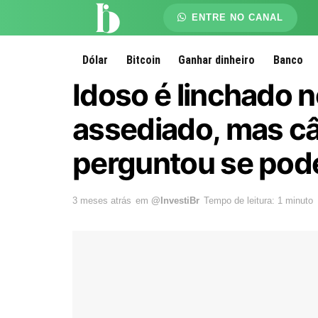
ENTRE NO CANAL
Dólar
Bitcoin
Ganhar dinheiro
Banco
Idoso é linchado n
assediado, mas c
perguntou se pode
3 meses atrás
em
@InvestiBr
Tempo de leitura: 1 minuto