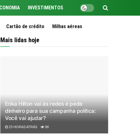
CONOMIA
INVESTIMENTOS
Cartão de crédito
Milhas aéreas
Mais lidas hoje
Erika Hilton vai às redes e pede
dinheiro para sua campanha política:
Você vai ajudar?
23 HORAS ATRÁS
98