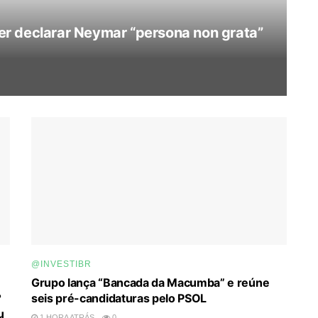
r declarar Neymar “persona non grata”
@INVESTIBR
Grupo lança “Bancada da Macumba” e reúne
?
seis pré-candidaturas pelo PSOL
u
1 HORA ATRÁS
0