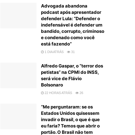
Advogada abandona
podcast após apresentador
defender Lula: “Defender o
indefensável é defender um
bandido, corrupto, criminoso
e condenado como você
está fazendo”
1 DIA ATRÁS
31
Alfredo Gaspar, o “terror dos
petistas” na CPMI do INSS,
será vice de Flávio
Bolsonaro
22 HORAS ATRÁS
26
“Me perguntaram: se os
Estados Unidos quisessem
invadir o Brasil, o que é que
eu faria? Temos que abrir o
portão. O Brasil não tem