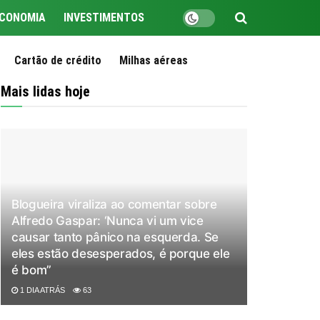
CONOMIA
INVESTIMENTOS
Cartão de crédito
Milhas aéreas
Mais lidas hoje
Blogueira viraliza ao comentar sobre
Alfredo Gaspar: ‘Nunca vi um vice
causar tanto pânico na esquerda. Se
eles estão desesperados, é porque ele
é bom”
1 DIA ATRÁS
63