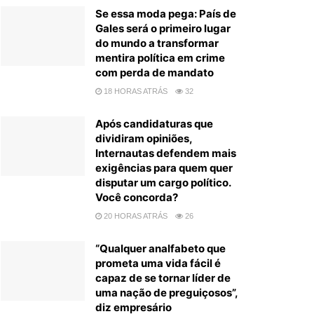
Se essa moda pega: País de
Gales será o primeiro lugar
do mundo a transformar
mentira política em crime
com perda de mandato
18 HORAS ATRÁS
32
Após candidaturas que
dividiram opiniões,
Internautas defendem mais
exigências para quem quer
disputar um cargo político.
Você concorda?
20 HORAS ATRÁS
26
“Qualquer analfabeto que
prometa uma vida fácil é
capaz de se tornar líder de
uma nação de preguiçosos”,
diz empresário