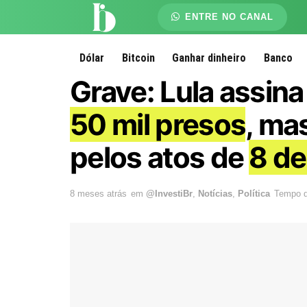
ENTRE NO CANAL
Dólar
Bitcoin
Ganhar dinheiro
Banco
Grave: Lula assina
50 mil presos
, ma
pelos atos de
8 de
8 meses atrás
em
@InvestiBr
,
Notícias
,
Política
Tempo de