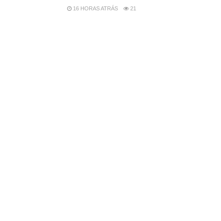
16 HORAS ATRÁS
21