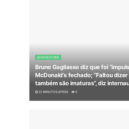
@INVESTIBR
Bruno Gagliasso diz que foi “impul
McDonald’s fechado; “Faltou dizer
também são imaturas”, diz interna
21 MINUTOS ATRÁS
0