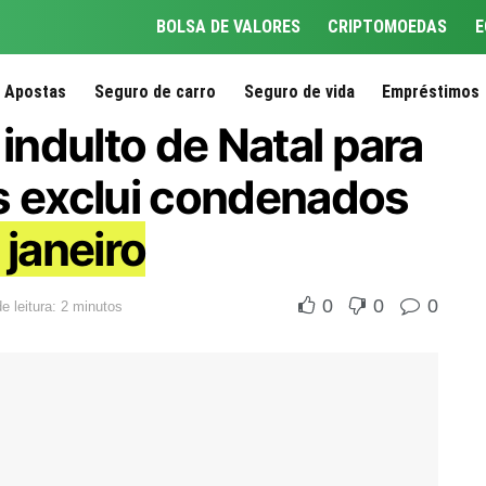
BOLSA DE VALORES
CRIPTOMOEDAS
E
Apostas
Seguro de carro
Seguro de vida
Empréstimos
 indulto de Natal para
s exclui condenados
 janeiro
0
0
0
 leitura: 2 minutos