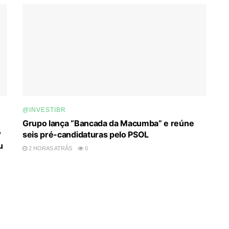
@INVESTIBR
Grupo lança “Bancada da Macumba” e reúne
?
seis pré-candidaturas pelo PSOL
u
2 HORAS ATRÁS
0