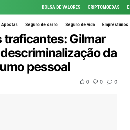
BOLSA DE VALORES
CRIPTOMOEDAS
E
Apostas
Seguro de carro
Seguro de vida
Empréstimos
 traficantes: Gilmar
descriminalização da
sumo pessoal
0
0
0