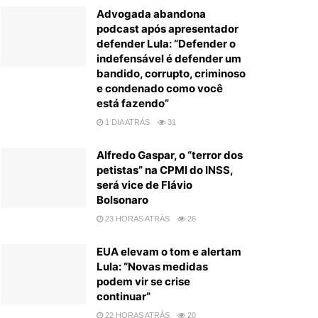
Advogada abandona
podcast após apresentador
defender Lula: “Defender o
indefensável é defender um
bandido, corrupto, criminoso
e condenado como você
está fazendo”
1 DIA ATRÁS
31
Alfredo Gaspar, o “terror dos
petistas” na CPMI do INSS,
será vice de Flávio
Bolsonaro
23 HORAS ATRÁS
26
EUA elevam o tom e alertam
Lula: “Novas medidas
podem vir se crise
continuar”
22 HORAS ATRÁS
20