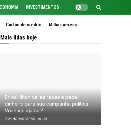
CONOMIA
INVESTIMENTOS
Cartão de crédito
Milhas aéreas
Mais lidas hoje
Erika Hilton vai às redes e pede
dinheiro para sua campanha política:
Você vai ajudar?
24 HORAS ATRÁS
101