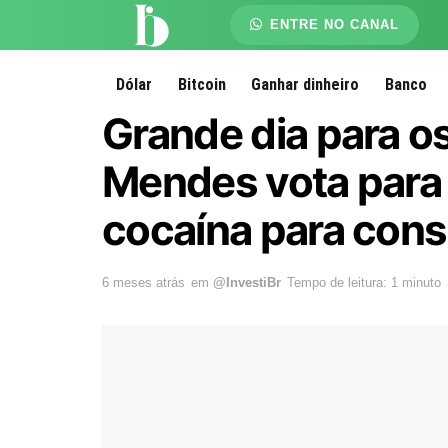
ENTRE NO CANAL
Dólar
Bitcoin
Ganhar dinheiro
Banco
Grande dia para os
Mendes vota para 
cocaína para con
6 meses atrás
em
@InvestiBr
Tempo de leitura: 1 minuto