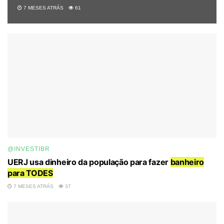
7 MESES ATRÁS
61
@INVESTIBR
UERJ usa dinheiro da população para fazer
banheiro
para TODES
7 MESES ATRÁS
37