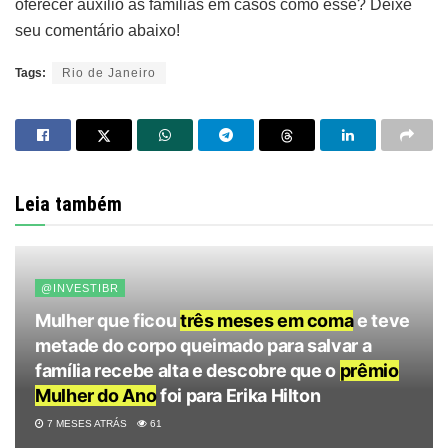
oferecer auxílio às famílias em casos como esse? Deixe
seu comentário abaixo!
Tags:
Rio de Janeiro
Leia também
@INVESTIBR
Mulher que ficou
três meses em coma
e teve
metade do corpo queimado para salvar a
família recebe alta e descobre que o
prêmio
Mulher do Ano
foi para Erika Hilton
7 MESES ATRÁS
61