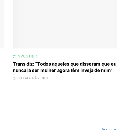
@INVESTIBR
Trans diz: “Todos aqueles que disseram que eu
nunca ia ser mulher agora têm inveja de mim”
1 HORA ATRÁS
0
Acessar