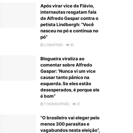
Após virar vice de Flávio,
internautas resgatam fala
de Alfredo Gaspar contra o
petista Lindbergh: “Você
nasceu no pó e continua no
pó”
1 DIA ATRÁS
40
Blogueira viraliza ao
comentar sobre Alfredo
Gaspar: ‘Nunca vi um vice
causar tanto pânico na
esquerda. Se eles estão
desesperados, é porque ele
é bom”
7 HORAS ATRÁS
27
“O brasileiro vai eleger pelo
menos 300 parasitas e
vagabundos nesta eleição”,