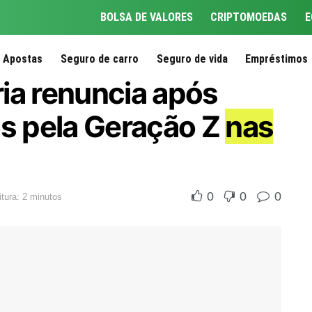
BOLSA DE VALORES
CRIPTOMOEDAS
E
Apostas
Seguro de carro
Seguro de vida
Empréstimos
ia renuncia após
os pela Geração Z
nas
0
0
0
tura: 2 minutos