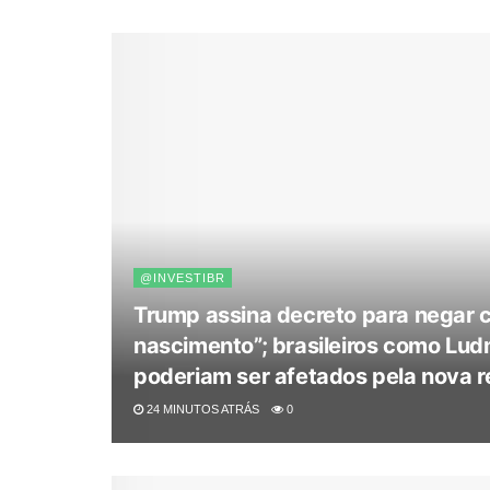
@INVESTIBR
Trump assina decreto para negar 
nascimento”; brasileiros como Ludm
poderiam ser afetados pela nova r
24 MINUTOS ATRÁS
0