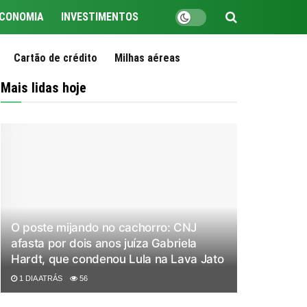
CONOMIA
INVESTIMENTOS
Cartão de crédito
Milhas aéreas
Mais lidas hoje
O poste mijando no cachorro: CNJ
afasta por dois anos juíza Gabriela
Hardt, que condenou Lula na Lava Jato
1 DIA ATRÁS
56