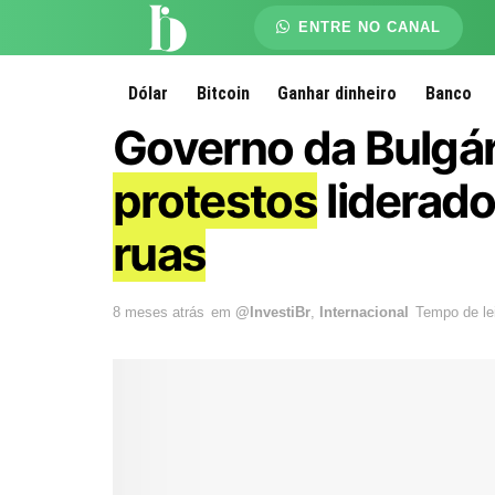
ENTRE NO CANAL
Dólar
Bitcoin
Ganhar dinheiro
Banco
Governo da Bulgár
protestos
liderad
ruas
8 meses atrás
em
@InvestiBr
,
Internacional
Tempo de lei