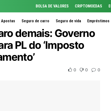
BOLSA DE VALORES
CRIPTOMOEDAS
E
Apostas
Seguro de carro
Seguro de vida
Empréstimos
caro demais: Governo
ara PL do ‘Imposto
amento’
0
0
0