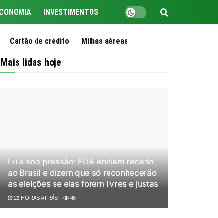
CONOMIA
INVESTIMENTOS
Cartão de crédito
Milhas aéreas
Mais lidas hoje
Lula sob pressão: EUA enviam recado
ao Brasil e dizem que só reconhecerão
as eleições se elas forem livres e justas
22 HORAS ATRÁS
46