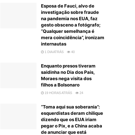
Esposa de Fauci, alvo de
investigação sobre fraude
na pandemia nos EUA, faz
gesto obsceno a fotógrafo;
“Qualquer semelhança é
mera coincidência”, ironizam
internautas
1 DIA ATRÁS
40
Enquanto presos tiveram
saidinha no Dia dos Pais,
Moraes nega visita dos
filhos a Bolsonaro
19 HORAS ATRÁS
24
“Toma aqui sua soberania”:
esquerdistas deram chilique
dizendo que os EUA iriam
pegar o Pix, e a China acaba
de anunciar que está