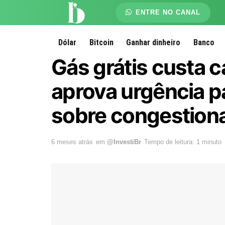
ENTRE NO CANAL
Dólar
Bitcoin
Ganhar dinheiro
Banco
Gás grátis custa 
aprova urgência p
sobre congestion
6 meses atrás
em
@InvestiBr
Tempo de leitura: 1 minuto