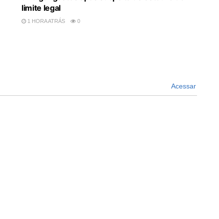
limite legal
1 HORA ATRÁS
0
Acessar