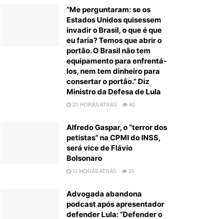
“Me perguntaram: se os
Estados Unidos quisessem
invadir o Brasil, o que é que
eu faria? Temos que abrir o
portão. O Brasil não tem
equipamento para enfrentá-
los, nem tem dinheiro para
consertar o portão.” Diz
Ministro da Defesa de Lula
20 HORAS ATRÁS
40
Alfredo Gaspar, o “terror dos
petistas” na CPMI do INSS,
será vice de Flávio
Bolsonaro
11 HORAS ATRÁS
25
Advogada abandona
podcast após apresentador
defender Lula: “Defender o