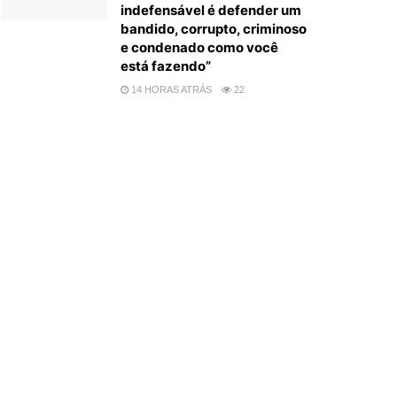
indefensável é defender um
bandido, corrupto, criminoso
e condenado como você
está fazendo”
14 HORAS ATRÁS
22