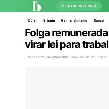
ENTRE NO CANAL
Dólar
Bitcoin
Ganhar dinheiro
Banco
Folga remunerada 
virar lei para tra
6 meses atrás
em
@InvestiBr
Tempo de leitura: 1 minuto