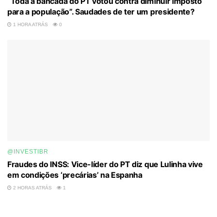
“Toda a bancada do PT votou contra diminuir imposto
para a população”. Saudades de ter um presidente?
1 HORA ATRÁS
0
@INVESTIBR
Fraudes do INSS: Vice-líder do PT diz que Lulinha vive
em condições ‘precárias’ na Espanha
2 HORAS ATRÁS
1