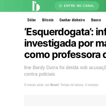
ENTRE NO CANAL
Dólar
Bitcoin
Ganhar dinheiro
Banco
‘Esquerdogata’: in
investigada por m
como professora d
line Bardy Dutra foi detida sob acusaçõ
contra policiais
9 meses atrás
em
Brasil
Tempo de leitura: 3 minutos