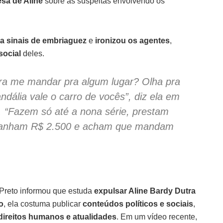
esa de Aline
sobre as suspeitas envolvendo os
a sinais de embriaguez
e
ironizou os agentes
,
social
deles.
ra me mandar pra algum lugar? Olha pra
dália vale o carro de vocês”, diz ela em
. “Fazem só até a nona série, prestam
, ganham R$ 2.500 e acham que mandam
Preto informou que estuda
expulsar Aline Bardy Dutra
o
, ela costuma publicar
conteúdos políticos e sociais
,
direitos humanos e atualidades
. Em um vídeo recente,