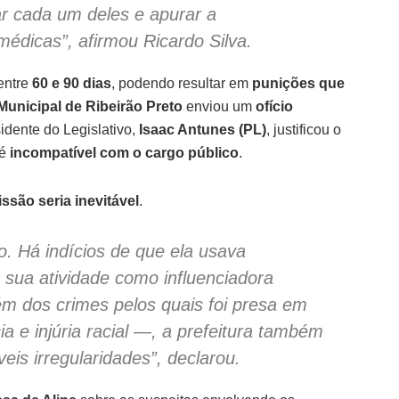
ar cada um deles e apurar a
médicas”, afirmou Ricardo Silva.
entre
60 e 90 dias
, podendo resultar em
punições que
unicipal de Ribeirão Preto
enviou um
ofício
idente do Legislativo,
Isaac Antunes (PL)
, justificou o
 é
incompatível com o cargo público
.
ssão seria inevitável
.
o. Há indícios de que ela usava
sua atividade como influenciadora
Além dos crimes pelos quais foi presa em
ia e injúria racial —, a prefeitura também
veis irregularidades”, declarou.