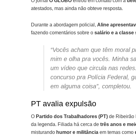
O jornal
O GLOBO
entrou em contato com a
def
atestados, mas ainda não obteve resposta.
Durante a abordagem policial,
Aline apresentav
fazendo comentários sobre o
salário e a classe 
“Vocês acham que têm moral p
mim e olha pra vocês. Minha san
um vídeo que circula nas redes
concurso pra Polícia Federal
em alguma coisa”, completou.
PT avalia expulsão
O
Partido dos Trabalhadores (PT)
de Ribeirão 
da legenda. Filiada há cerca de
três anos e mei
misturando
humor e militância
em temas como