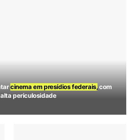
ntar
cinema em presídios federais,
com
 alta periculosidade