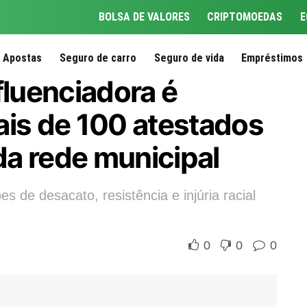
BOLSA DE VALORES
CRIPTOMOEDAS
E
Apostas
Seguro de carro
Seguro de vida
Empréstimos
fluenciadora é
ais de 100 atestados
a rede municipal
es de desacato, resistência e injúria racial
0
0
0