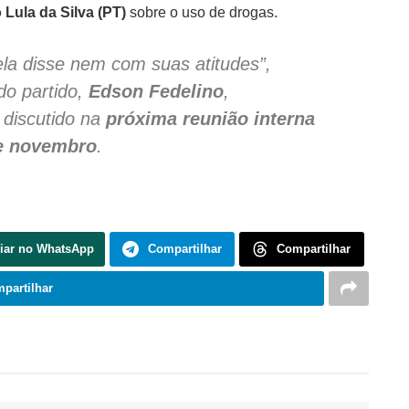
 Lula da Silva (PT)
sobre o uso de drogas.
a disse nem com suas atitudes”,
do partido,
Edson Fedelino
,
 discutido na
próxima reunião interna
e novembro
.
iar no WhatsApp
Compartilhar
Compartilhar
partilhar