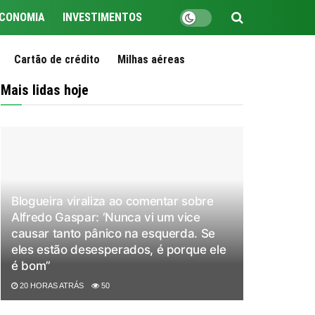
CONOMIA
INVESTIMENTOS
Cartão de crédito
Milhas aéreas
Mais lidas hoje
Blogueira viraliza ao comentar sobre
Alfredo Gaspar: ‘Nunca vi um vice
causar tanto pânico na esquerda. Se
eles estão desesperados, é porque ele
é bom”
20 HORAS ATRÁS
50