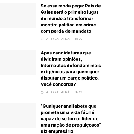
Se essa moda pega: País de
Gales será o primeiro lugar
do mundo a transformar
mentira política em crime
com perda de mandato
12 HORAS ATRÁS
27
Após candidaturas que
dividiram opiniões,
Internautas defendem mais
exigências para quem quer
disputar um cargo político.
Você concorda?
14 HORAS ATRÁS
21
“Qualquer analfabeto que
prometa uma vida fácil é
capaz de se tornar líder de
uma nação de preguiçosos”,
diz empresário