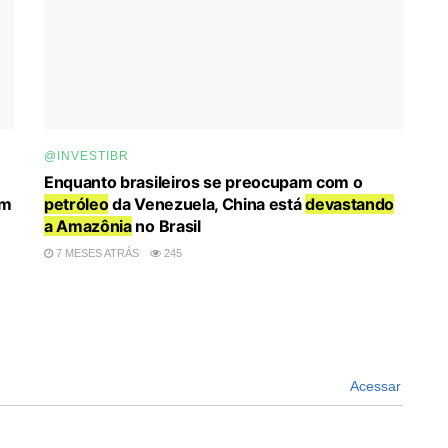
@INVESTIBR
Enquanto brasileiros se preocupam com o
em
petróleo
da Venezuela, China está
devastando
a Amazônia
no Brasil
7 MESES ATRÁS
245
Acessar