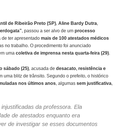
til de Ribeirão Preto (SP)
,
Aline Bardy Dutra
,
erdogata”
, passou a ser alvo de um
processo
ta de ter apresentado
mais de 100 atestados médicos
ias no trabalho. O procedimento foi anunciado
em uma
coletiva de imprensa nesta quarta-feira (29)
.
o sábado (25)
, acusada de
desacato, resistência e
uma blitz de trânsito. Segundo o prefeito, o histórico
umuladas nos últimos anos
, algumas
sem justificativa
,
injustificadas da professora. Ela
ade de atestados enquanto era
ever de investigar se esses documentos