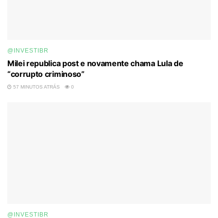
@INVESTIBR
Milei republica post e novamente chama Lula de
“corrupto criminoso”
57 MINUTOS ATRÁS
0
@INVESTIBR