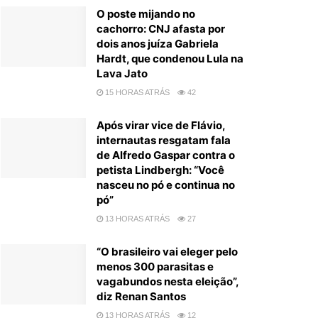
O poste mijando no
cachorro: CNJ afasta por
dois anos juíza Gabriela
Hardt, que condenou Lula na
Lava Jato
15 HORAS ATRÁS
42
Após virar vice de Flávio,
internautas resgatam fala
de Alfredo Gaspar contra o
petista Lindbergh: “Você
nasceu no pó e continua no
pó”
13 HORAS ATRÁS
27
“O brasileiro vai eleger pelo
menos 300 parasitas e
vagabundos nesta eleição”,
diz Renan Santos
13 HORAS ATRÁS
12