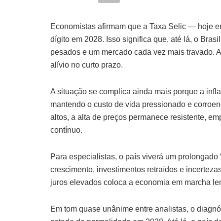
Economistas afirmam que a Taxa Selic — hoje em
dígito em 2028. Isso significa que, até lá, o Bra
pesados e um mercado cada vez mais travado. A q
alívio no curto prazo.
A situação se complica ainda mais porque a infl
mantendo o custo de vida pressionado e corroe
altos, a alta de preços permanece resistente, e
contínuo.
Para especialistas, o país viverá um prolongad
crescimento, investimentos retraídos e incerteza
juros elevados coloca a economia em marcha len
Em tom quase unânime entre analistas, o diagnóst