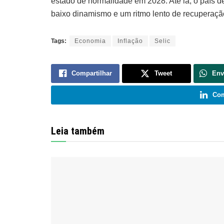
estado de normalidade em 2028. Até lá, o país de
baixo dinamismo e um ritmo lento de recuperaçã
Tags:
Economia
Inflação
Selic
Compartilhar
Tweet
Env
Com
Leia também