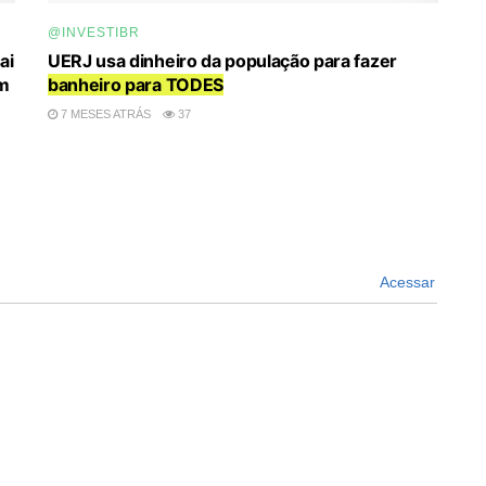
@INVESTIBR
ai
UERJ usa dinheiro da população para fazer
m
banheiro para TODES
7 MESES ATRÁS
37
Acessar