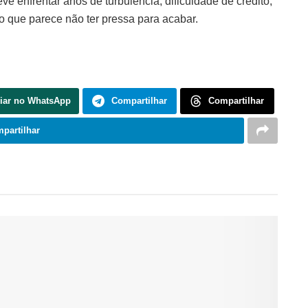
ve enfrentar anos de turbulência, dificuldade de crédito,
o que parece não ter pressa para acabar.
iar no WhatsApp
Compartilhar
Compartilhar
partilhar