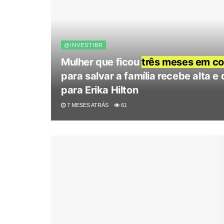
@INVESTIBR
Mulher que ficou
três meses em c
para salvar a família recebe alta 
para Erika Hilton
7 MESES ATRÁS
61