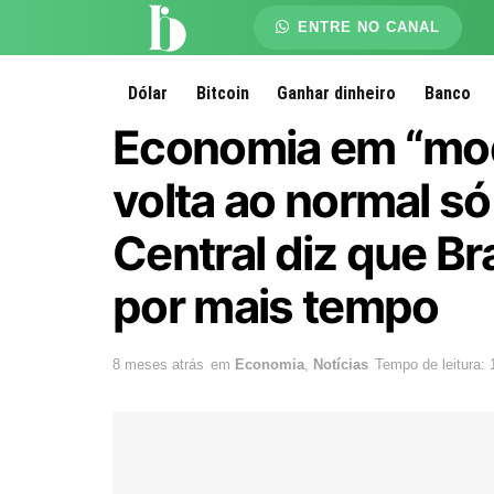
ENTRE NO CANAL
Dólar
Bitcoin
Ganhar dinheiro
Banco
Economia em “mod
volta ao normal 
Central diz que Bra
por mais tempo
8 meses atrás
em
Economia
,
Notícias
Tempo de leitura: 