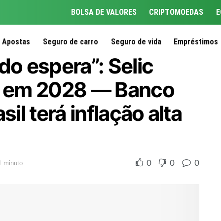
BOLSA DE VALORES
CRIPTOMOEDAS
E
Apostas
Seguro de carro
Seguro de vida
Empréstimos
o espera”: Selic
só em 2028 — Banco
sil terá inflação alta
0
0
0
1 minuto