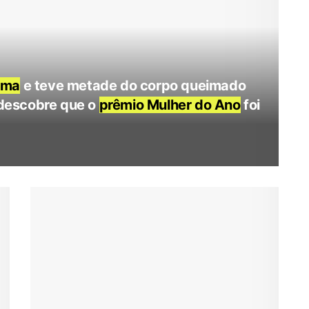
oma
e teve metade do corpo queimado
e descobre que o
prêmio Mulher do Ano
foi