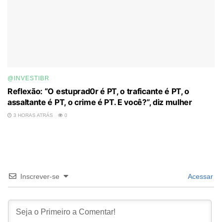
@INVESTIBR
Reflexão: “O estuprad0r é PT, o traficante é PT, o
assaltante é PT, o crime é PT. E você?”, diz mulher
3 HORAS ATRÁS
0
Inscrever-se
Acessar