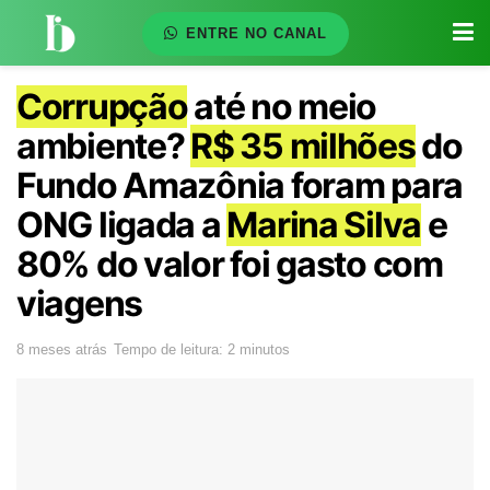
ENTRE NO CANAL
Corrupção
até no meio
ambiente?
R$ 35 milhões
do
Fundo Amazônia foram para
ONG ligada a
Marina Silva
e
80% do valor foi gasto com
viagens
8 meses atrás
Tempo de leitura: 2 minutos