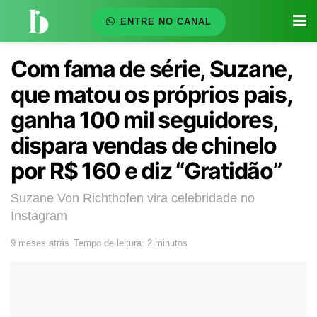
ENTRE NO CANAL
Com fama de série, Suzane,
que matou os próprios pais,
ganha 100 mil seguidores,
dispara vendas de chinelo
por R$ 160 e diz “Gratidão”
Suzane Von Richthofen vira celebridade no
Instagram
9 meses atrás
Tempo de leitura: 2 minutos