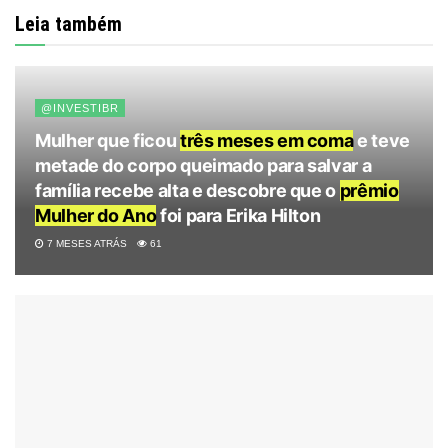
Leia também
@INVESTIBR
Mulher que ficou
três meses em coma
e teve
metade do corpo queimado para salvar a
família recebe alta e descobre que o
prêmio
Mulher do Ano
foi para Erika Hilton
7 MESES ATRÁS
61