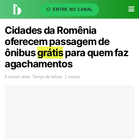
ENTRE NO CANAL
Cidades da Romênia
oferecem passagem de
ônibus
grátis
para quem faz
agachamentos
8 meses atrás
Tempo de leitura: 1 minuto